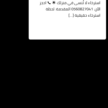
استرخاء لا تُنسى في منزلك 🌟 📞 احجز
الآن: 0560827041 المقدمة: لحظة
استرخاء حقيقية […]