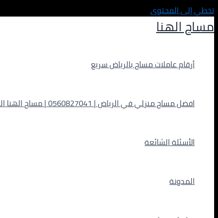
تخطي إلى المحتوى
مساج الهنا
أرقام عاملات مساج بالرياض سريع
افضل مساج منزلي في الرياض | 0560827041 | مساج الهنا الفاخر
الأسئلة الشائعة
المدونة