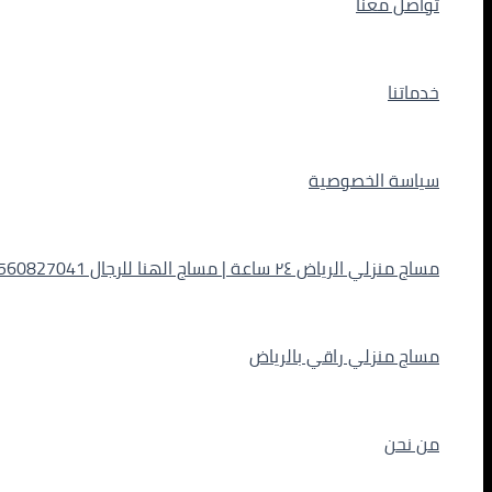
تواصل معنا
خدماتنا
سياسة الخصوصية
مساج منزلي الرياض ٢٤ ساعة | مساج الهنا للرجال 0560827041
مساج منزلي راقي بالرياض
من نحن