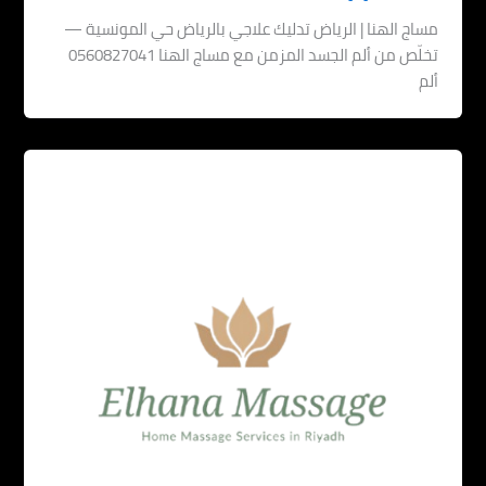
مساج الهنا | الرياض تدليك علاجي بالرياض حي المونسية —
تخلّص من ألم الجسد المزمن مع مساج الهنا 0560827041
ألم