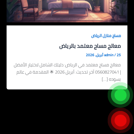
مساج منازل الرياض
معالج مساج معتمد بالرياض
25 أبريل، 2026
/
admin
معالج مساج معتمد في الرياض: دليلك الشامل لاختيار الأفضل
| 0560827041 آخر تحديث: أبريل 2026 🌟 المقدمة في عالم
يسوده […]