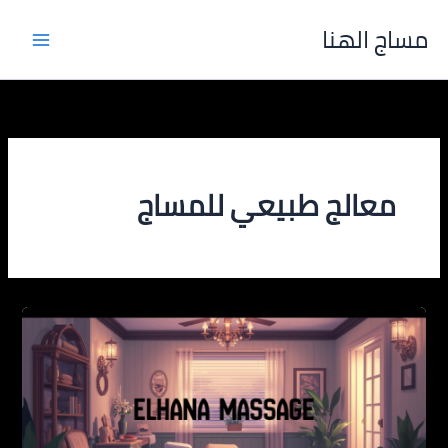
خطي
مساج الهنا
لى
لمحتوى
معالج طبيعي للمساج