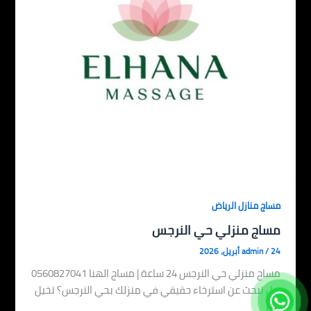
مساج منازل الرياض
مساج منزلي حي النرجس
24 أبريل، 2026
/
admin
مساج منزلي حي النرجس 24 ساعة | مساج الهنا 0560827041
هل تبحث عن استرخاء حقيقي في منزلك بحي النرجس؟ تخيل
[…]