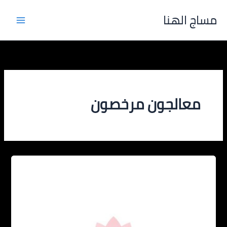
خطي
مساج الهنا
لى
لمحتوى
معالجون مرخصون