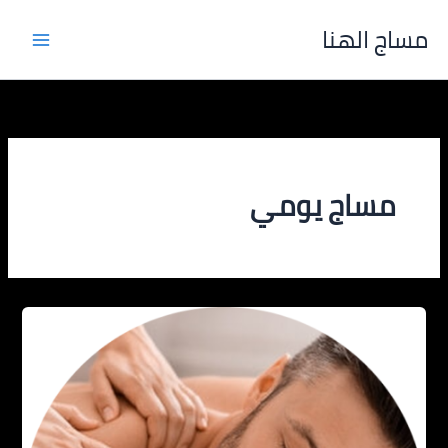
خطي
مساج الهنا
لى
لمحتوى
مساج يومي