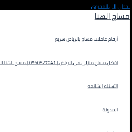
تخطي إلى المحتوى
مساج الهنا
أرقام عاملات مساج بالرياض سريع
افضل مساج منزلي في الرياض | 0560827041 | مساج الهنا الفاخر
الأسئلة الشائعة
المدونة