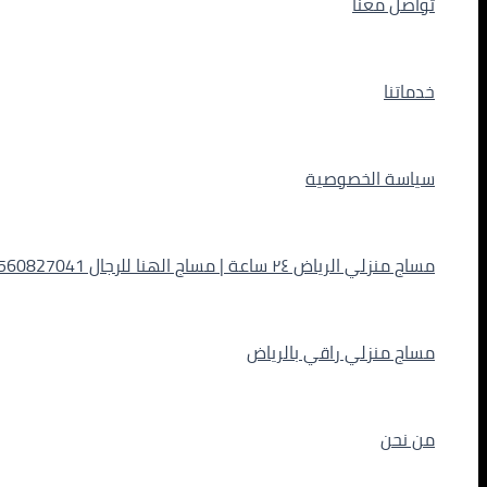
تواصل معنا
خدماتنا
سياسة الخصوصية
مساج منزلي الرياض ٢٤ ساعة | مساج الهنا للرجال 0560827041
مساج منزلي راقي بالرياض
من نحن