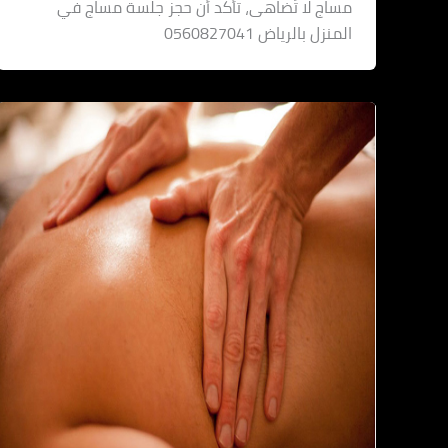
مساج لا تُضاهى، تأكد أن حجز جلسة مساج في
المنزل بالرياض 0560827041