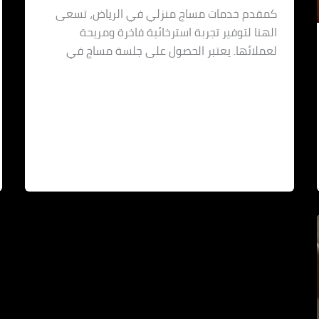
كمقدم خدمات مساج منزلي في الرياض، تسعى
الهنا لتوفير تجربة استرخائية فاخرة ومريحة
لعملائها. يعتبر الحصول على جلسة مساج في