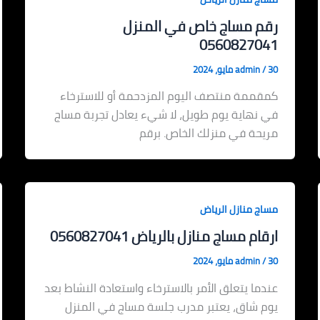
رقم مساج خاص في المنزل
0560827041
30 مايو، 2024
/
admin
كمقممة منتصف اليوم المزدحمة أو للاسترخاء
في نهاية يوم طويل، لا شيء يعادل تجربة مساج
مريحة في منزلك الخاص. برقم
مساج منازل الرياض
ارقام مساج منازل بالرياض 0560827041
30 مايو، 2024
/
admin
عندما يتعلق الأمر بالاسترخاء واستعادة النشاط بعد
يوم شاق، يعتبر مدرب جلسة مساج في المنزل