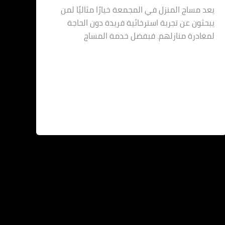
يعد مساج المنزل في المجمعة خيارًا مثاليًا لمن
يبحثون عن تجربة استرخائية فريدة دون الحاجة
لمغادرة منازلهم. فبفضل خدمة المساج