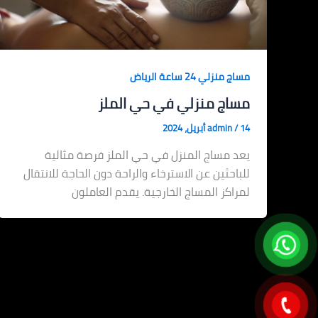
مساج منزلي 24 ساعة الرياض
مساج منزلي في حي الملز
14 أبريل، 2024
/
admin
يعد مساج المنزل في حي الملز فرصة مثالية
للباحثين عن الاسترخاء والراحة دون الحاجة للانتقال
لمراكز المساج الخارجية. يقدم العاملون