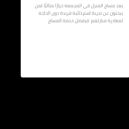
يعد مساج المنزل في المجمعة خيارًا مثاليًا لمن
يبحثون عن تجربة استرخائية فريدة دون الحاجة
لمغادرة منازلهم. فبفضل خدمة المساج