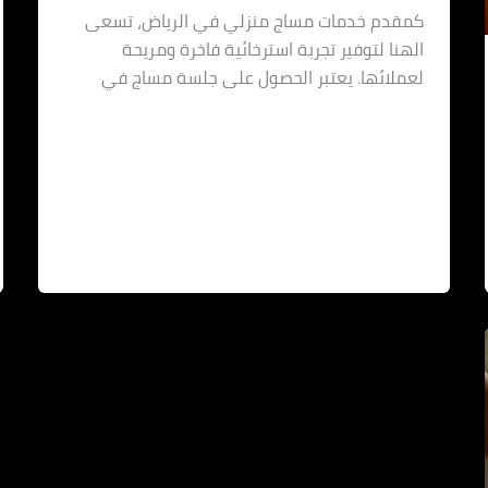
كمقدم خدمات مساج منزلي في الرياض، تسعى
الهنا لتوفير تجربة استرخائية فاخرة ومريحة
لعملائها. يعتبر الحصول على جلسة مساج في