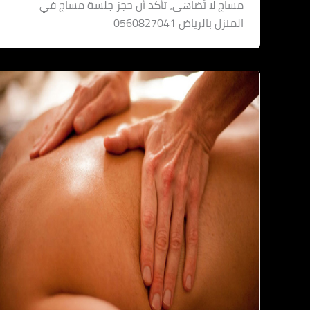
مساج لا تُضاهى، تأكد أن حجز جلسة مساج في
المنزل بالرياض 0560827041