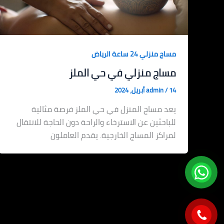
مساج منزلي 24 ساعة الرياض
مساج منزلي في حي الملز
14 أبريل، 2024
/
admin
يعد مساج المنزل في حي الملز فرصة مثالية
للباحثين عن الاسترخاء والراحة دون الحاجة للانتقال
لمراكز المساج الخارجية. يقدم العاملون