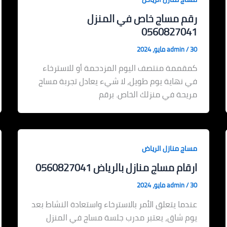
رقم مساج خاص في المنزل
0560827041
30 مايو، 2024
/
admin
كمقممة منتصف اليوم المزدحمة أو للاسترخاء
في نهاية يوم طويل، لا شيء يعادل تجربة مساج
مريحة في منزلك الخاص. برقم
مساج منازل الرياض
ارقام مساج منازل بالرياض 0560827041
30 مايو، 2024
/
admin
عندما يتعلق الأمر بالاسترخاء واستعادة النشاط بعد
يوم شاق، يعتبر مدرب جلسة مساج في المنزل