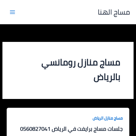
خطي
مساج الهنا
لى
لمحتوى
مساج منازل رومانسي
بالرياض
مساج منازل الرياض
جلسات مساج برايفت في الرياض 0560827041