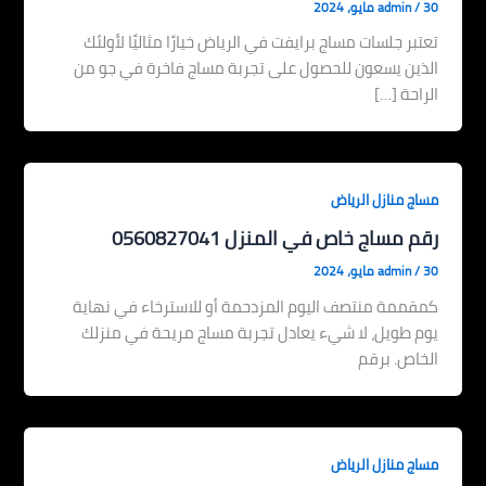
30 مايو، 2024
/
admin
تعتبر جلسات مساج برايفت في الرياض خيارًا مثاليًا لأولئك
الذين يسعون للحصول على تجربة مساج فاخرة في جو من
الراحة […]
مساج منازل الرياض
رقم مساج خاص في المنزل 0560827041
30 مايو، 2024
/
admin
كمقممة منتصف اليوم المزدحمة أو للاسترخاء في نهاية
يوم طويل، لا شيء يعادل تجربة مساج مريحة في منزلك
الخاص. برقم
مساج منازل الرياض