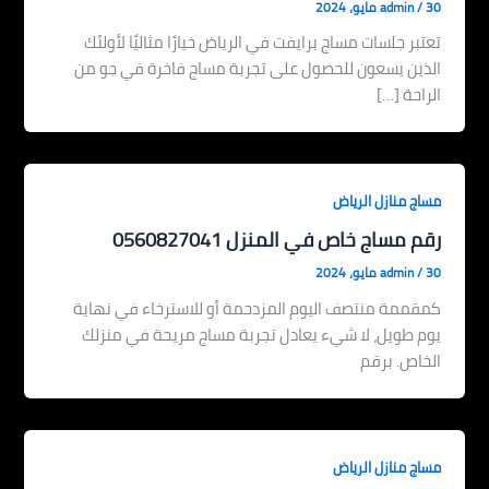
30 مايو، 2024
/
admin
تعتبر جلسات مساج برايفت في الرياض خيارًا مثاليًا لأولئك
الذين يسعون للحصول على تجربة مساج فاخرة في جو من
الراحة […]
مساج منازل الرياض
رقم مساج خاص في المنزل 0560827041
30 مايو، 2024
/
admin
كمقممة منتصف اليوم المزدحمة أو للاسترخاء في نهاية
يوم طويل، لا شيء يعادل تجربة مساج مريحة في منزلك
الخاص. برقم
مساج منازل الرياض