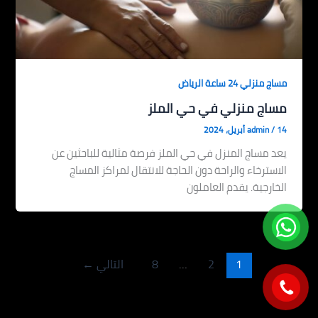
مساج منزلي 24 ساعة الرياض
مساج منزلي في حي الملز
14 أبريل، 2024
/
admin
يعد مساج المنزل في حي الملز فرصة مثالية للباحثين عن
الاسترخاء والراحة دون الحاجة للانتقال لمراكز المساج
الخارجية. يقدم العاملون
1
2
…
8
التالي
←