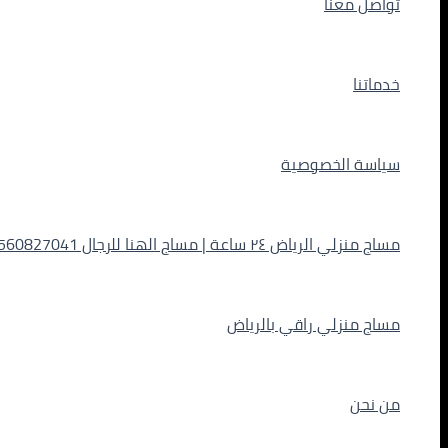
تواصل معنا
خدماتنا
سياسة الخصوصية
مساج منزلي الرياض ٢٤ ساعة | مساج الهنا للرجال 0560827041
مساج منزلي راقي بالرياض
من نحن