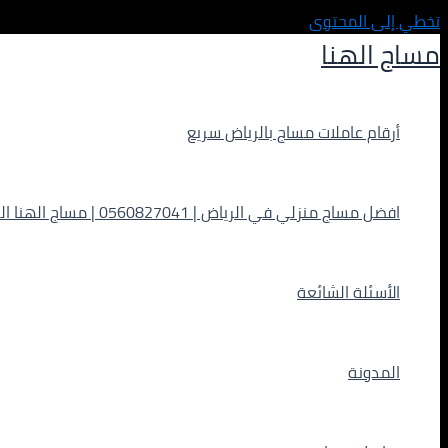
تخطي إلى المحتوى
مساج الهنا
أرقام عاملات مساج بالرياض سريع
افضل مساج منزلي في الرياض | 0560827041 | مساج الهنا الفاخر
الأسئلة الشائعة
المدونة