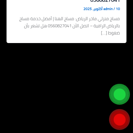
10 أكتوبر، 2025
/
admin
مساج منزلي فاخر الرياض: مساج الهنا | أفضل خدمة مساج
بالرياض الراقية – اتصل الآن 0560827041 هل تشعر بأن
ضغوط […]