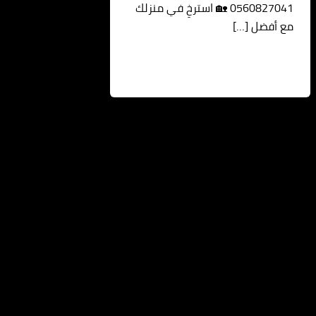
0560827041 🏡 استرخِ في منزلك
مع أفضل […]