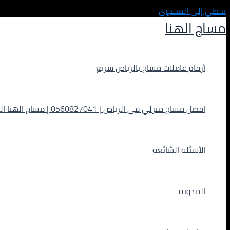
تخطي إلى المحتوى
مساج الهنا
أرقام عاملات مساج بالرياض سريع
افضل مساج منزلي في الرياض | 0560827041 | مساج الهنا الفاخر
الأسئلة الشائعة
المدونة