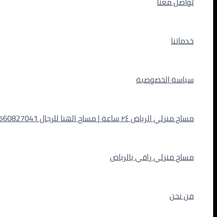
تواصل معنا
خدماتنا
سياسة الخصوصية
مساج منزلي الرياض ٢٤ ساعة | مساج الهنا للرجال 0560827041
مساج منزلي راقي بالرياض
من نحن