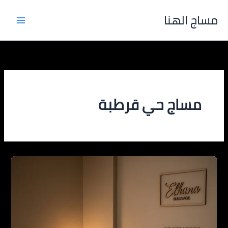
خطي
مساج الهنا
لى
لمحتوى
مساج حي قرطبة