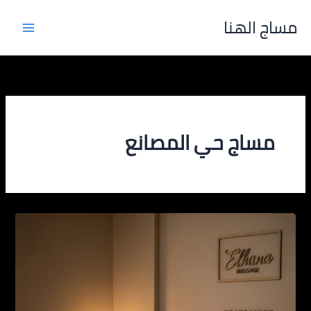
خطي
مساج الهنا
لى
لمحتوى
مساج حي المصانع