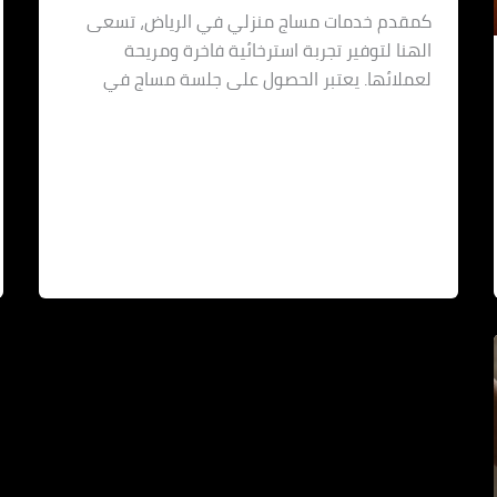
كمقدم خدمات مساج منزلي في الرياض، تسعى
الهنا لتوفير تجربة استرخائية فاخرة ومريحة
لعملائها. يعتبر الحصول على جلسة مساج في