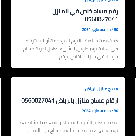
رقم مساج خاص في المنزل
0560827041
30 مايو، 2024
/
admin
كمقممة منتصف اليوم المزدحمة أو للاسترخاء
في نهاية يوم طويل، لا شيء يعادل تجربة مساج
مريحة في منزلك الخاص. برقم
مساج منازل الرياض
ارقام مساج منازل بالرياض 0560827041
30 مايو، 2024
/
admin
عندما يتعلق الأمر بالاسترخاء واستعادة النشاط بعد
يوم شاق، يعتبر مدرب جلسة مساج في المنزل