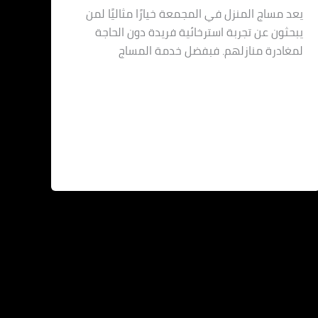
يعد مساج المنزل في المجمعة خيارًا مثاليًا لمن
يبحثون عن تجربة استرخائية فريدة دون الحاجة
لمغادرة منازلهم. فبفضل خدمة المساج