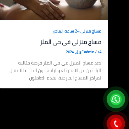
مساج منزلي 24 ساعة الرياض
مساج منزلي في حي الملز
14 أبريل، 2024
/
admin
يعد مساج المنزل في حي الملز فرصة مثالية
للباحثين عن الاسترخاء والراحة دون الحاجة للانتقال
لمراكز المساج الخارجية. يقدم العاملون