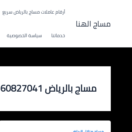
خطي
لى
أرقام عاملات مساج بالرياض سريع
لمحتوى
مساج الهنا
خدماتنا
سياسة الخصوصية
مساج بالرياض 0560827041
مساج منازل الرياض