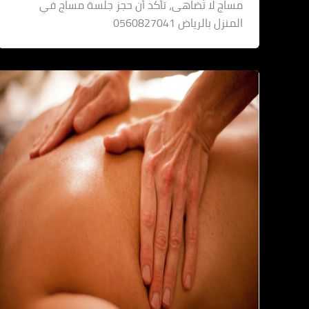
مساج لا تُضاهى، تأكد أن حجز جلسة مساج في
المنزل بالرياض 0560827041