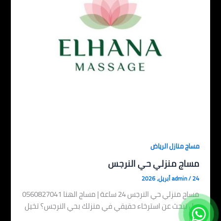
مساج منازل الرياض
مساج منزلي حي النرجس
24 أبريل، 2026
/
admin
مساج منزلي حي النرجس 24 ساعة | مساج الهنا 0560827041
هل تبحث عن استرخاء حقيقي في منزلك بحي النرجس؟ تخيل
[…]