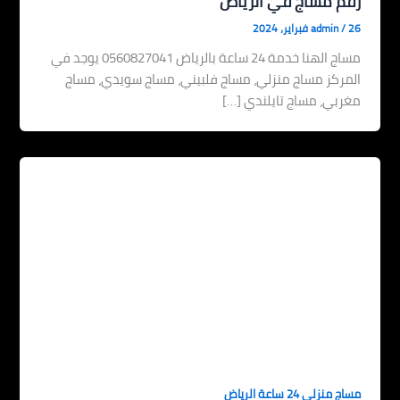
رقم مساج في الرياض
26 فبراير، 2024
/
admin
مساج الهنا خدمة 24 ساعة بالرياض 0560827041 يوجد في
المركز مساج منزلي، مساج فلبيني، مساج سويدي، مساج
مغربي، مساج تايلندي […]
مساج منزلي 24 ساعة الرياض