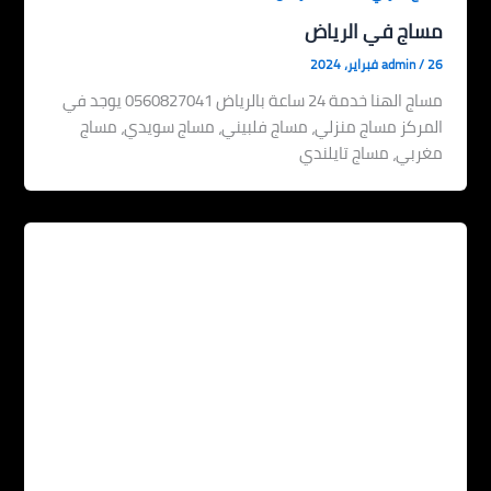
مساج في الرياض
26 فبراير، 2024
/
admin
مساج الهنا خدمة 24 ساعة بالرياض 0560827041 يوجد في
المركز مساج منزلي، مساج فلبيني، مساج سويدي، مساج
مغربي، مساج تايلندي