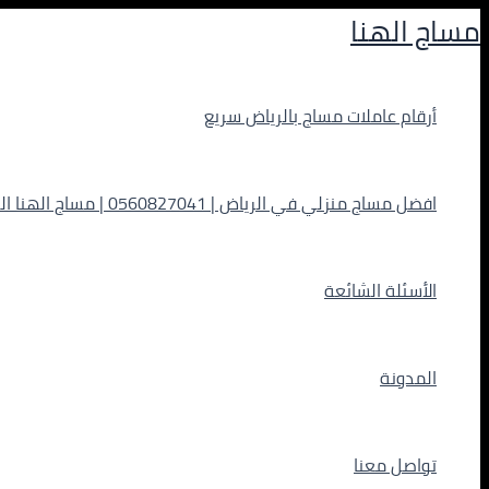
تخطي
مساج الهنا
إلى
المحتوى
أرقام عاملات مساج بالرياض سريع
افضل مساج منزلي في الرياض | 0560827041 | مساج الهنا الفاخر
الأسئلة الشائعة
المدونة
تواصل معنا