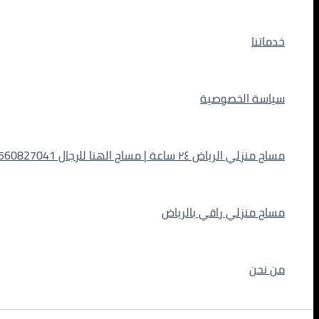
خدماتنا
سياسة الخصوصية
مساج منزلي الرياض ٢٤ ساعة | مساج الهنا للرجال 0560827041
مساج منزلي راقي بالرياض
من نحن