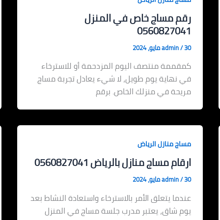
رقم مساج خاص في المنزل
0560827041
30 مايو، 2024
/
admin
كمقممة منتصف اليوم المزدحمة أو للاسترخاء
في نهاية يوم طويل، لا شيء يعادل تجربة مساج
مريحة في منزلك الخاص. برقم
مساج منازل الرياض
ارقام مساج منازل بالرياض 0560827041
30 مايو، 2024
/
admin
عندما يتعلق الأمر بالاسترخاء واستعادة النشاط بعد
يوم شاق، يعتبر مدرب جلسة مساج في المنزل