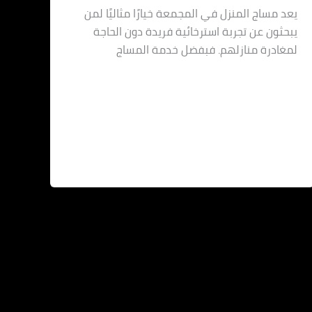
يعد مساج المنزل في المجمعة خيارًا مثاليًا لمن
يبحثون عن تجربة استرخائية فريدة دون الحاجة
لمغادرة منازلهم. فبفضل خدمة المساج