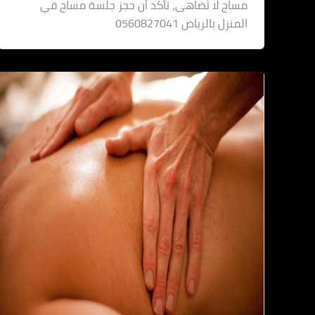
مساج لا تُضاهى، تأكد أن حجز جلسة مساج في
المنزل بالرياض 0560827041