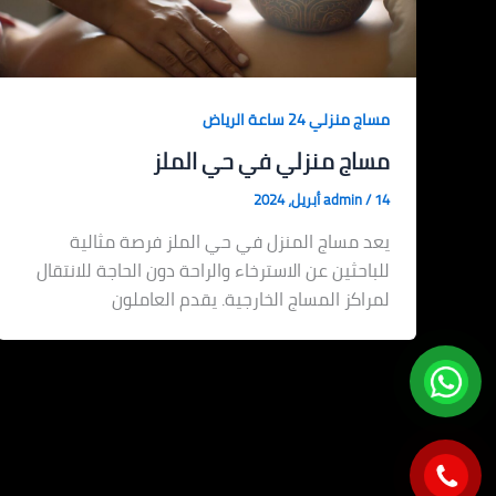
مساج منزلي 24 ساعة الرياض
مساج منزلي في حي الملز
14 أبريل، 2024
/
admin
يعد مساج المنزل في حي الملز فرصة مثالية
للباحثين عن الاسترخاء والراحة دون الحاجة للانتقال
لمراكز المساج الخارجية. يقدم العاملون