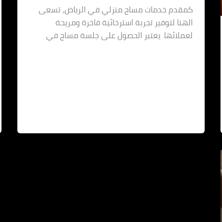
كمقدم خدمات مساج منزلي في الرياض، تسعى
الهنا لتوفير تجربة استرخائية فاخرة ومريحة
لعملائها. يعتبر الحصول على جلسة مساج في