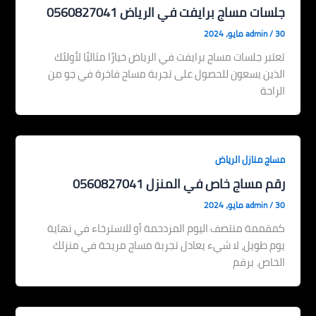
جلسات مساج برايفت في الرياض 0560827041
30 مايو، 2024
/
admin
تعتبر جلسات مساج برايفت في الرياض خيارًا مثاليًا لأولئك
الذين يسعون للحصول على تجربة مساج فاخرة في جو من
الراحة
مساج منازل الرياض
رقم مساج خاص في المنزل 0560827041
30 مايو، 2024
/
admin
كمقممة منتصف اليوم المزدحمة أو للاسترخاء في نهاية
يوم طويل، لا شيء يعادل تجربة مساج مريحة في منزلك
الخاص. برقم