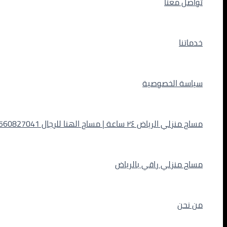
تواصل معنا
خدماتنا
سياسة الخصوصية
مساج منزلي الرياض ٢٤ ساعة | مساج الهنا للرجال 0560827041
مساج منزلي راقي بالرياض
من نحن