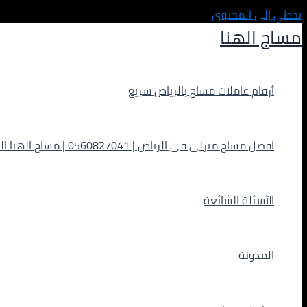
تخطي إلى المحتوى
مساج الهنا
أرقام عاملات مساج بالرياض سريع
افضل مساج منزلي في الرياض | 0560827041 | مساج الهنا الفاخر
الأسئلة الشائعة
المدونة