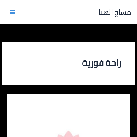
خطي
مساج الهنا
لى
لمحتوى
راحة فورية