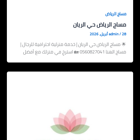
مساج الرياض
مساج الرياض حي الريان
28 أبريل، 2026
/
admin
🌟 مساج الرياض حي الريان | خدمة منزلية احترافية للرجال |
مساج الهنا 0560827041 🏡 استرخِ في منزلك مع أفضل