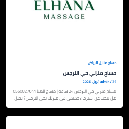
مساج منازل الرياض
مساج منزلي حي النرجس
24 أبريل، 2026
/
admin
مساج منزلي حي النرجس 24 ساعة | مساج الهنا 0560827041
هل تبحث عن استرخاء حقيقي في منزلك بحي النرجس؟ تخيل