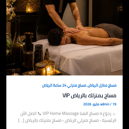
,
مساج منازل الرياض
مساج منزلي 24 ساعة الرياض
مساج بمنزلك بالرياض VIP
19 مايو، 2026
/
admin
← رجوع ه مساج الهنا VIP Home Massage 📞 اتصل الآن
الرئيسية › مساج منزلي الرياض › مساج بمنزلك بالرياض […]