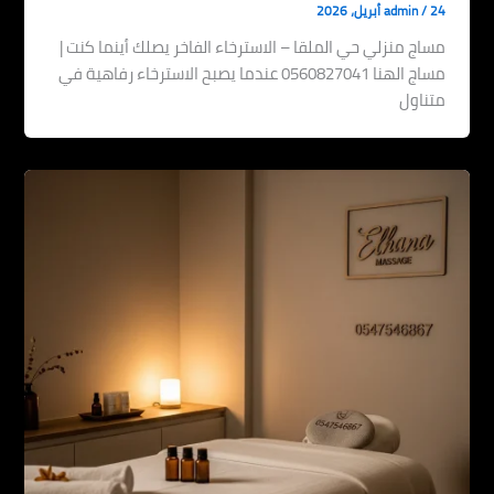
24 أبريل، 2026
/
admin
مساج منزلي حي الملقا – الاسترخاء الفاخر يصلك أينما كنت |
مساج الهنا 0560827041 عندما يصبح الاسترخاء رفاهية في
متناول