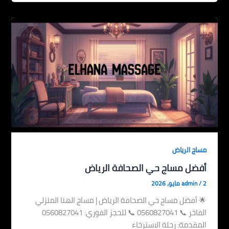
مساج الرياض
أفضل مساج حي الصحافة الرياض
2 مايو، 2026
/
admin
🌟 أفضل مساج حي الصحافة الرياض | مساج الهنا المنزلي
الفاخر 📞 0560827041 📞 للحجز الفوري: 0560827041
المقدمة: رحلة الاسترخاء