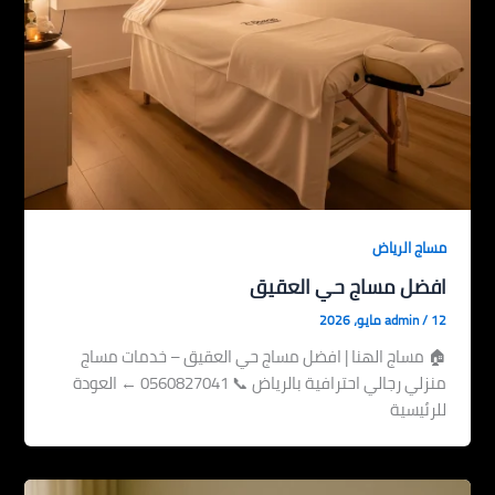
مساج الرياض
افضل مساج حي العقيق
12 مايو، 2026
/
admin
🏠 مساج الهنا | افضل مساج حي العقيق – خدمات مساج
منزلي رجالي احترافية بالرياض 📞 0560827041 ← العودة
للرئيسية