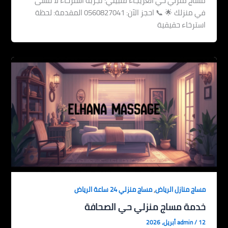
مساج منزلي حي العريجاء فلبيني: تجربة استرخاء لا تُنسى
في منزلك 🌟 📞 احجز الآن: 0560827041 المقدمة: لحظة
استرخاء حقيقية
,
مساج منازل الرياض
مساج منزلي 24 ساعة الرياض
خدمة مساج منزلي حي الصحافة
12 أبريل، 2026
/
admin