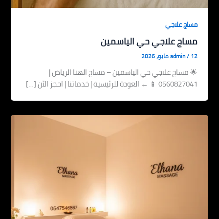
مساج علاجي
مساج علاجي حي الياسمين
12 مايو، 2026
/
admin
🌟 مساج علاجي حي الياسمين – مساج الهنا الرياض |
0560827041 📱 ← العودة للرئيسية | خدماتنا | احجز الآن […]