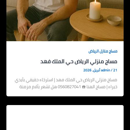
مساج منازل الرياض
مساج منزلي الرياض حي الملك فهد
21 أبريل، 2026
/
admin
مساج منزلي الرياض حي الملك فهد | استرخاء حقيقي بأيدي
خبراء | مساج الهنا ☎️ 0560827041 هل تشعر بآلام مزمنة