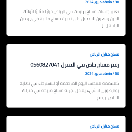
30 مايو، 2024
/
admin
تعتبر جلسات مساج برايفت في الرياض خيارًا مثاليًا لأولئك
الذين يسعون للحصول على تجربة مساج فاخرة في جو من
الراحة […]
مساج منازل الرياض
رقم مساج خاص في المنزل 0560827041
30 مايو، 2024
/
admin
كمقممة منتصف اليوم المزدحمة أو للاسترخاء في نهاية
يوم طويل، لا شيء يعادل تجربة مساج مريحة في منزلك
الخاص. برقم
مساج منازل الرياض