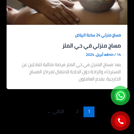
مساج منزلي 24 ساعة الرياض
مساج منزلي في حي الملز
14 أبريل، 2024
/
admin
يعد مساج المنزل في حي الملز فرصة مثالية للباحثين عن
الاسترخاء والراحة دون الحاجة للانتقال لمراكز المساج
الخارجية. يقدم العاملون
1
2
التالي
←