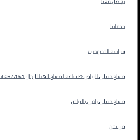
تواصل معنا
خدماتنا
سياسة الخصوصية
مساج منزلي الرياض ٢٤ ساعة | مساج الهنا للرجال 0560827041
مساج منزلي راقي بالرياض
من نحن