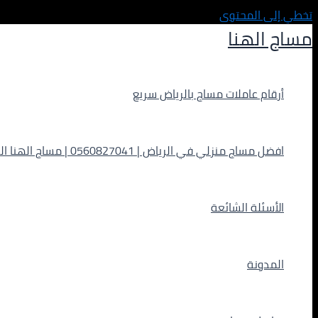
تخطي إلى المحتوى
مساج الهنا
أرقام عاملات مساج بالرياض سريع
افضل مساج منزلي في الرياض | 0560827041 | مساج الهنا الفاخر
الأسئلة الشائعة
المدونة