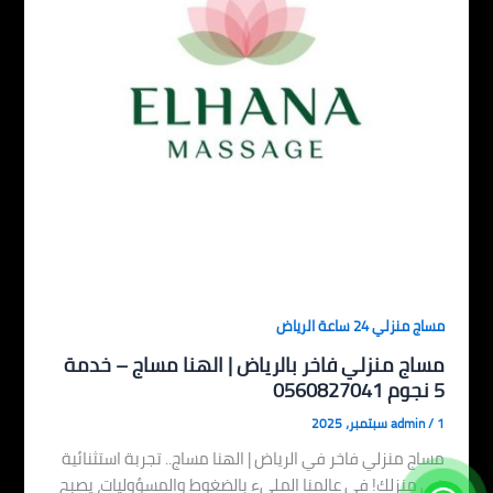
مساج منزلي 24 ساعة الرياض
مساج منزلي فاخر بالرياض | الهنا مساج – خدمة
5 نجوم 0560827041
1 سبتمبر، 2025
/
admin
مساج منزلي فاخر في الرياض | الهنا مساج.. تجربة استثنائية
في منزلك! في عالمنا المليء بالضغوط والمسؤوليات، يصبح