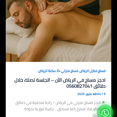
,
مساج منازل الرياض
مساج منزلي 24 ساعة الرياض
احجز مساج في الرياض الآن – الجلسة تصلك خلال
دقائق 0560827041
5 مايو، 2025
/
admin
🌟 احجز مساج منزلي في الرياض – راحة فندقية في دقائق
✅ المقدمة: استرخِ كما تستحق… جلسة فورية بجودة
احترافية