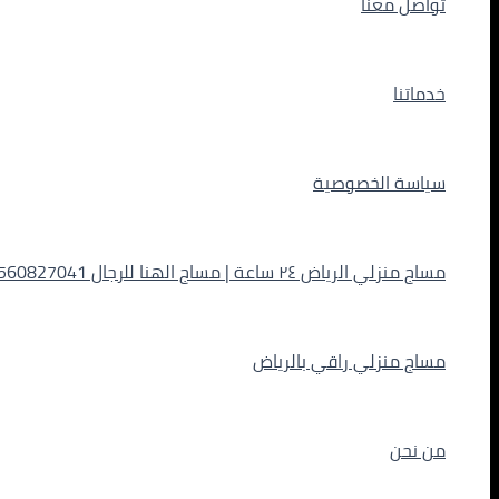
تواصل معنا
خدماتنا
سياسة الخصوصية
مساج منزلي الرياض ٢٤ ساعة | مساج الهنا للرجال 0560827041
مساج منزلي راقي بالرياض
من نحن