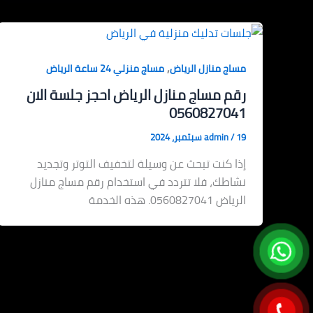
,
مساج منازل الرياض
مساج منزلي 24 ساعة الرياض
رقم مساج منازل الرياض احجز جلسة الان
0560827041
19 سبتمبر، 2024
/
admin
إذا كنت تبحث عن وسيلة لتخفيف التوتر وتجديد
نشاطك، فلا تتردد في استخدام رقم مساج منازل
الرياض 0560827041. هذه الخدمة