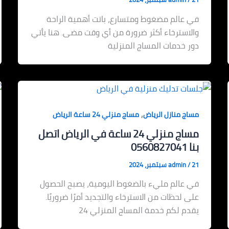
في عالم مضغوط ومتسارع، باتت أهمية الراحة
والاسترخاء أكثر ضرورة من أي وقت مضى. هنا يأتي
دور خدمات المساج المنزلية
,
مساج منازل الرياض
مساج منزلي 24 ساعة الرياض
مساج منزلي 24 ساعة في الرياض اتصل
بنا 0560827041
21 سبتمبر، 2024
/
admin
في عالم مليء بالضغوط اليومية، يصبح الحصول
على لحظات من الاسترخاء والتجديد أمرًا ضروريًا.
يقدم لكم خدمة المساج المنزلي 24