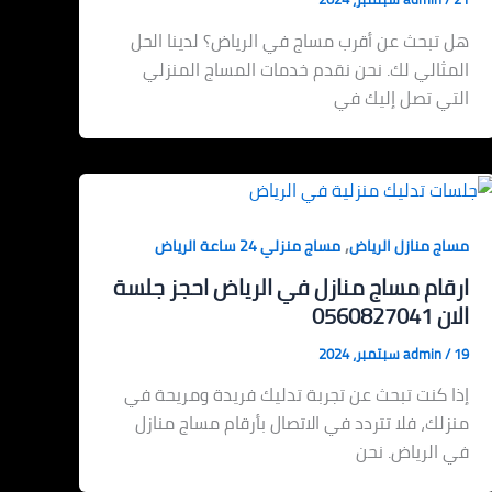
هل تبحث عن أقرب مساج في الرياض؟ لدينا الحل
المثالي لك. نحن نقدم خدمات المساج المنزلي
التي تصل إليك في
,
مساج منازل الرياض
مساج منزلي 24 ساعة الرياض
ارقام مساج منازل في الرياض احجز جلسة
الان 0560827041
19 سبتمبر، 2024
/
admin
إذا كنت تبحث عن تجربة تدليك فريدة ومريحة في
منزلك، فلا تتردد في الاتصال بأرقام مساج منازل
في الرياض. نحن