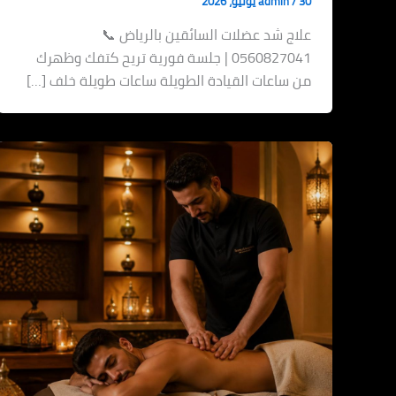
30 يوليو، 2026
/
admin
علاج شد عضلات السائقين بالرياض 📞
0560827041 | جلسة فورية تريح كتفك وظهرك
من ساعات القيادة الطويلة ساعات طويلة خلف […]