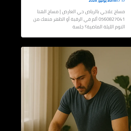
17 يوليو، 2026
/
admin
مساج علاجي بالرياض حي العارض | مساج الهنا
0560827041 ألم في الرقبة أو الظهر منعك من
النوم الليلة الماضية؟ جلسة