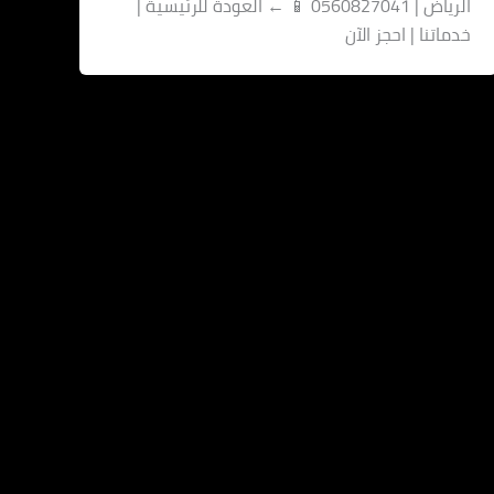
الرياض | 0560827041 📱 ← العودة للرئيسية |
خدماتنا | احجز الآن