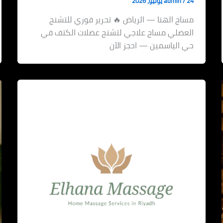
24 يوليو، 2026
/
admin
مساج الهنا — الرياض 🔥 تحرير فوري للتشنج
العضلي مساج علاجي لتشنج عضلات الكتف في
حي الياسمين — احجز الآن