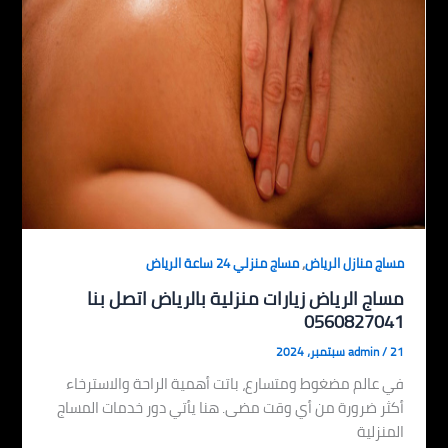
,
مساج منازل الرياض
مساج منزلي 24 ساعة الرياض
مساج الرياض زيارات منزلية بالرياض اتصل بنا
0560827041
21 سبتمبر، 2024
/
admin
في عالم مضغوط ومتسارع، باتت أهمية الراحة والاسترخاء
أكثر ضرورة من أي وقت مضى. هنا يأتي دور خدمات المساج
المنزلية