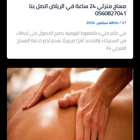
مساج منزلي 24 ساعة في الرياض اتصل بنا
0560827041
21 سبتمبر، 2024
/
admin
في عالم مليء بالضغوط اليومية، يصبح الحصول على لحظات
من الاسترخاء والتجديد أمرًا ضروريًا. يقدم لكم خدمة المساج
المنزلي 24