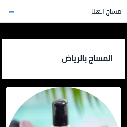
خطي
مساج الهنا
لى
لمحتوى
المساج بالرياض