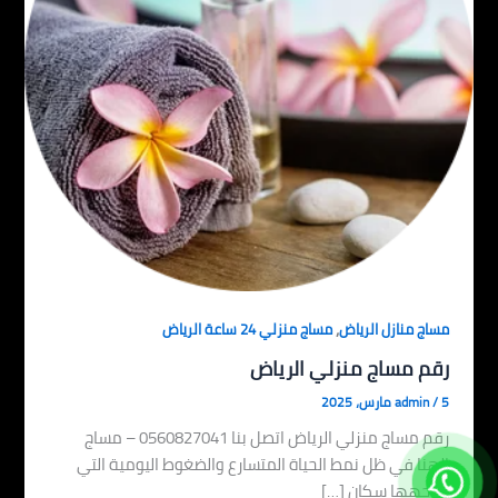
,
مساج منازل الرياض
مساج منزلي 24 ساعة الرياض
رقم مساج منزلي الرياض
5 مارس، 2025
/
admin
رقم مساج منزلي الرياض اتصل بنا 0560827041 – مساج
الهنا في ظل نمط الحياة المتسارع والضغوط اليومية التي
يواجهها سكان […]