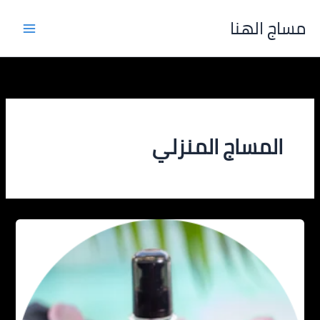
خطي
مساج الهنا
لى
لمحتوى
المساج المنزلي