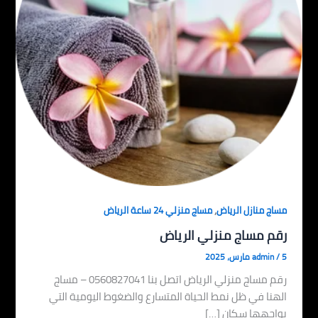
,
مساج منازل الرياض
مساج منزلي 24 ساعة الرياض
رقم مساج منزلي الرياض
5 مارس، 2025
/
admin
رقم مساج منزلي الرياض اتصل بنا 0560827041 – مساج
الهنا في ظل نمط الحياة المتسارع والضغوط اليومية التي
يواجهها سكان […]