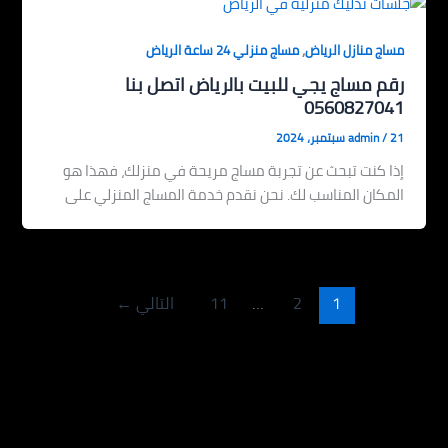
,
مساج منازل الرياض
مساج منزلي 24 ساعة الرياض
رقم مساج يجي للبيت بالرياض اتصل بنا
0560827041
21 سبتمبر، 2024
/
admin
إذا كنت تبحث عن تجربة مساج مريحة في منزلك، فهذا هو
المكان المناسب لك. نحن نقدم خدمة المساج المنزلي على
1
2
…
11
التالي
←