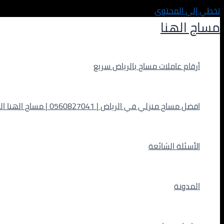
تخطي إلى المحتوى
مساج الهنا
أرقام عاملات مساج بالرياض سريع
افضل مساج منزلي في الرياض | 0560827041 | مساج الهنا الفاخر
الأسئلة الشائعة
المدونة