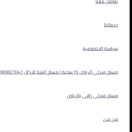
تواصل معنا
خدماتنا
سياسة الخصوصية
مساج منزلي الرياض ٢٤ ساعة | مساج الهنا للرجال 0560827041
مساج منزلي راقي بالرياض
من نحن