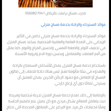
مدرب مساج برايفت بالرياض 0560827041
فوائد الاسترخاء والراحة بخدمة مساج منزلي
فوائد الاسترخاء والراحة بخدمة مساج منزلي تكمن في التأثير
الإيجابي على الصحة العامة والعافية الشخصية. يساعد مساج المنزل
في تخفيف التوتر والضغط النفسي، وتحسين المزاج والنوم. كما يقلل
من آلام العضلات والمفاصل، ويحسن دورة الدم وتروية الأنسجة.
باستخدام خدمة مساج المنزل، يمكن للأشخاص الاستمتاع بالراحة
والهدوء في بيئة مألوفة لهم. ليس هناك حاجة للذهاب إلى صالون
المساج أو التعامل مع حشود الزبائن الآخرين. يمكن للعميل أن
يسترخي تمامًا دون أي إزعاج خارجي.
بالإضافة إلى ذلك، تقدم خدمة مساج المنزل تجربة شخصية وفريدة
حيث يتعامل المعالج بشكل فردي مع كل عميل. يتم تصميم الجلسة
وفقًا لاحتياجات كل فرد، مع التركيز على المناطق المحددة التي تحتاج