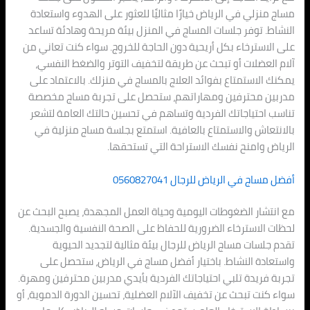
مساج منزلي في الرياض خيارًا مثاليًا للعثور على الهدوء واستعادة
النشاط. توفر جلسات المساج في المنزل بيئة مريحة وهادئة تساعد
على الاسترخاء بكل أريحية دون الحاجة للخروج. سواء كنت تعاني من
آلام العضلات أو تبحث عن طريقة لتخفيف التوتر والضغط النفسي،
يمكنك الاستمتاع بفوائد العلاج بالمساج في منزلك. بالاعتماد على
مدربين محترفين ومهاراتهم، ستحصل على تجربة مساج مخصصة
تناسب احتياجاتك الفردية وتساهم في تحسين حالتك العامة لتشعر
بالانتعاش والاستمتاع بالعافية. استمتع بجلسة مساج منزلية في
الرياض وامنح نفسك الاستراحة التي تستحقها.
أفضل مساج في الرياض للرجال 0560827041
مع انتشار الضغوطات اليومية وحياة العمل المجهدة، يصبح البحث عن
لحظات الاسترخاء الضرورية للحفاظ على الصحة النفسية والجسدية.
تقدم جلسات مساج الرياض للرجال بيئة مثالية لتجديد الحيوية
واستعادة النشاط. باختيار أفضل مساج في الرياض، ستحصل على
تجربة فريدة تلبي احتياجاتك الفردية بأيدي مدربين محترفين ومهرة.
سواء كنت تبحث عن تخفيف الآلام العضلية، تحسين الدورة الدموية، أو