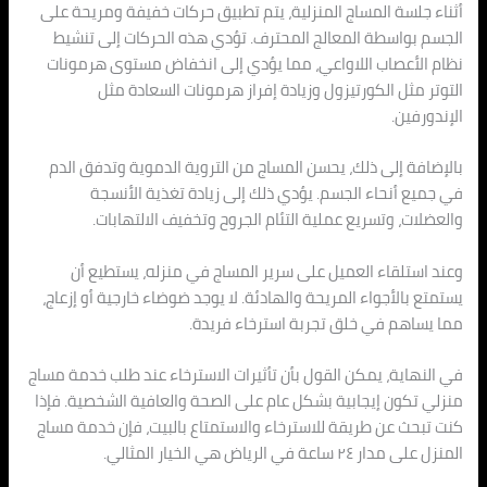
أثناء جلسة المساج المنزلية، يتم تطبيق حركات خفيفة ومريحة على
الجسم بواسطة المعالج المحترف. تؤدي هذه الحركات إلى تنشيط
نظام الأعصاب اللاواعي، مما يؤدي إلى انخفاض مستوى هرمونات
التوتر مثل الكورتيزول وزيادة إفراز هرمونات السعادة مثل
الإندورفين.
بالإضافة إلى ذلك، يحسن المساج من التروية الدموية وتدفق الدم
في جميع أنحاء الجسم. يؤدي ذلك إلى زيادة تغذية الأنسجة
والعضلات، وتسريع عملية التئام الجروح وتخفيف الالتهابات.
وعند استلقاء العميل على سرير المساج في منزله، يستطيع أن
يستمتع بالأجواء المريحة والهادئة. لا يوجد ضوضاء خارجية أو إزعاج،
مما يساهم في خلق تجربة استرخاء فريدة.
في النهاية، يمكن القول بأن تأثيرات الاسترخاء عند طلب خدمة مساج
منزلي تكون إيجابية بشكل عام على الصحة والعافية الشخصية. فإذا
كنت تبحث عن طريقة للاسترخاء والاستمتاع بالبيت، فإن خدمة مساج
المنزل على مدار ٢٤ ساعة في الرياض هي الخيار المثالي.