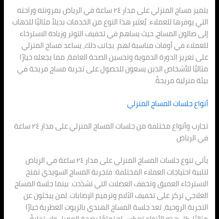
يتميز مساج المنزلي على مدار ٢٤ ساعة في الرياض بمرونته وراحته
التي يوفرها للعملاء. يُعتبر هذا النوع من الخدمات بديلاً مثاليًا للذهاب
إلى صالون المساج، حيث يساهم في تخفيف التوتر وزيادة الاسترخاء
للعملاء في أوقات مناسبة لهم. بجانب ذلك، يساعد مساج المنزلي
على تعزيز الدورة الدموية وتحسين الصحة العامة، مما يجعله خيارًا
مثاليًا للأشخاص الذين يسعون للحصول على تجربة مساج مريحة في
بيئة منزلية مريحةً.
أنواع جلسات المساج المنزلي
تجارب وأنواع مختلفة من جلسات المساج المنزلي على مدار ٢٤ ساعة
في الرياض
يأتي تنوع جلسات المساج المنزلي على مدار ٢٤ ساعة في الرياض
لتلبية احتياجات العملاء المختلفة. فتجربة المساج السويدي تمنح
الاسترخاء العميق وتخفف العضلات التي تشدّدت. بينما جلسة المساج
العلاجي تركز على تخفيف الآلام وترميم الإصابات. لمن يبحثون عن
التجربة الروحية، تعد جلسة المساج الهندي بالزيوت العطرية خيارًا
مثاليًا. كل هذه الأنواع تعكس اهتمامًا بصحة العميل واستجابةً