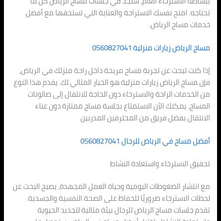
ببساطة الاسترخاء العام، ستجد في جلسات مساج الرياض كل ما
تحتاجه. امنح نفسك الاستراحة والعناية التي تستحقها مع أفضل
خدمات مساج الرياض.
مساج الرياض زيارات منزلية 0560827041
إذا كنت تبحث عن تجربة مساج مريحة داخل راحة منزلك في الرياض،
فإن مساج الرياض زيارات منزلية هو الخيار المثالي لك. يقدم هذا النوع
من الخدمات الراحة والاسترخاء دون الحاجة للانتقال إلى صالونات
المساج. يمكنك الآن الاستمتاع بجلسة مساج ممتازة دون عناء
الانتقال بفضل فريق من المحترفين المدربين
أفضل مساج في الرياض للرجال 0560827041
تحقيق الاسترخاء واستعادة النشاط
مع انتشار الضغوطات اليومية وحياة العمل المجهدة، يصبح البحث عن
لحظات الاسترخاء ضروريًا للحفاظ على الصحة النفسية والجسدية.
تقدم جلسات مساج الرياض للرجال بيئة مثالية لتجديد الحيوية