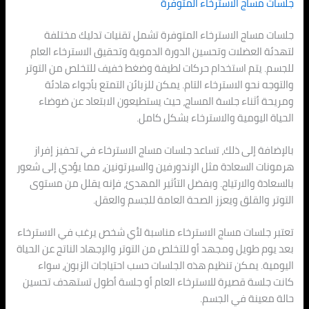
جلسات مساج الاسترخاء المتوفرة
جلسات مساج الاسترخاء المتوفرة تشمل تقنيات تدليك مختلفة
لتهدئة العضلات وتحسين الدورة الدموية وتحقيق الاسترخاء العام
للجسم. يتم استخدام حركات لطيفة وضغط خفيف للتخلص من التوتر
والتوجه نحو الاسترخاء التام. يمكن للزبائن التمتع بأجواء هادئة
ومريحة أثناء جلسة المساج، حيث يستطيعون الابتعاد عن ضوضاء
الحياة اليومية والاسترخاء بشكل كامل.
بالإضافة إلى ذلك، تساعد جلسات مساج الاسترخاء في تحفيز إفراز
هرمونات السعادة مثل الإندورفين والسيرتونين، مما يؤدي إلى شعور
بالسعادة والارتياح. وبفضل التأثير المهدئ، فإنه يقلل من مستوى
التوتر والقلق ويعزز الصحة العامة للجسم والعقل.
تعتبر جلسات مساج الاسترخاء مناسبة لأي شخص يرغب في الاسترخاء
بعد يوم طويل ومجهد أو للتخلص من التوتر والإجهاد الناتج عن الحياة
اليومية. يمكن تنظيم هذه الجلسات حسب احتياجات الزبون، سواء
كانت جلسة قصيرة للاسترخاء العام أو جلسة أطول تستهدف تحسين
حالة معينة في الجسم.