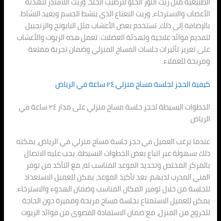
الطبيعية مثل زيت اللوز الحلو لترطيب الجلد، وزيت اللافندر لتهدئة
الأعصاب والاسترخاء، وزيت النعناع الذي ينشط الجسم ويعيد النشاط.
بالإضافة إلى ذلك، تستخدم بعض الأعشاب مثل البابونج والزنجبيل
لتقديم فوائد علاجية وتهدئة العضلات. تعمل هذه الزيوت والأعشاب
على تعزيز تأثيرات جلسات المساج المنزلي وضمان تجربة ممتعة
ومريحة للعملاء.
كيفية الحجز لجلسة مساج منزلي ٢٤ ساعة في الرياض
الخطوات البسيطة لحجز جلسة مساج منزلي على مدار ٢٤ ساعة في
الرياض
عندما يرغب العميل في حجز جلسة مساج منزلي في الرياض، يمكنه
ذلك بسهولة عبر اتباع بعض الخطوات البسيطة. يجب عليه الاتصال
بالمركز المختص وتحديد الموعد المناسب له، مع التأكد من توفر
الفني المدرب لديهم. بعد تأكيد الموعد، يمكن للعميل الاستعداد
للجلسة من خلال توفير المكان المناسب وضمان الهدوء والاسترخاء.
يمكن للعميل الاستمتاع بجلسة مساج مريحة ومميزة دون الحاجة
للخروج من المنزل، مع ضمان الاستفادة القصوى من فوائد الزيوت