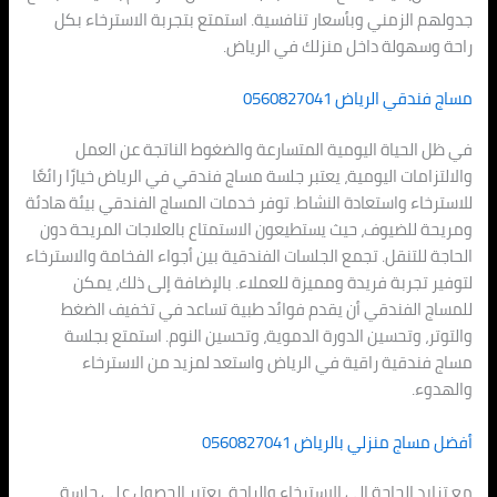
جدولهم الزمني وبأسعار تنافسية. استمتع بتجربة الاسترخاء بكل
راحة وسهولة داخل منزلك في الرياض.
مساج فندقي الرياض 0560827041
في ظل الحياة اليومية المتسارعة والضغوط الناتجة عن العمل
والالتزامات اليومية، يعتبر جلسة مساج فندقي في الرياض خيارًا رائعًا
للاسترخاء واستعادة النشاط. توفر خدمات المساج الفندقي بيئة هادئة
ومريحة للضيوف، حيث يستطيعون الاستمتاع بالعلاجات المريحة دون
الحاجة للتنقل. تجمع الجلسات الفندقية بين أجواء الفخامة والاسترخاء
لتوفير تجربة فريدة ومميزة للعملاء. بالإضافة إلى ذلك، يمكن
للمساج الفندقي أن يقدم فوائد طبية تساعد في تخفيف الضغط
والتوتر، وتحسين الدورة الدموية، وتحسين النوم. استمتع بجلسة
مساج فندقية راقية في الرياض واستعد لمزيد من الاسترخاء
والهدوء.
أفضل مساج منزلي بالرياض 0560827041
مع تزايد الحاجة إلى الاسترخاء والراحة، يعتبر الحصول على جلسة