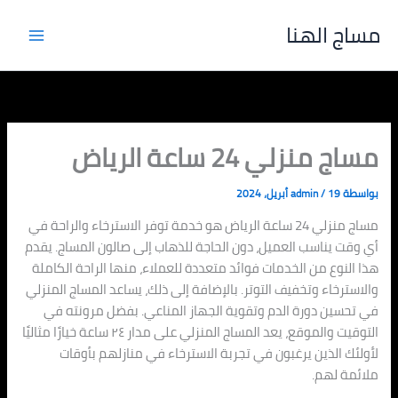
خطي
مساج الهنا
لى
لمحتوى
مساج منزلي 24 ساعة الرياض
بواسطة
19 أبريل، 2024
/
admin
مساج منزلي 24 ساعة الرياض هو خدمة توفر الاسترخاء والراحة في
أي وقت يناسب العميل، دون الحاجة للذهاب إلى صالون المساج. يقدم
هذا النوع من الخدمات فوائد متعددة للعملاء، منها الراحة الكاملة
والاسترخاء وتخفيف التوتر. بالإضافة إلى ذلك، يساعد المساج المنزلي
في تحسين دورة الدم وتقوية الجهاز المناعي. بفضل مرونته في
التوقيت والموقع، يعد المساج المنزلي على مدار ٢٤ ساعة خيارًا مثاليًا
لأولئك الذين يرغبون في تجربة الاسترخاء في منازلهم بأوقات
ملائمة لهم.