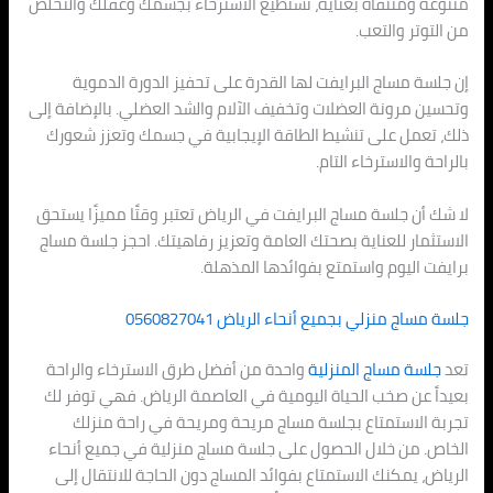
متنوعة ومنتقاة بعناية، تستطيع الاسترخاء بجسمك وعقلك والتخلص
من التوتر والتعب.
إن جلسة مساج البرايفت لها القدرة على تحفيز الدورة الدموية
وتحسين مرونة العضلات وتخفيف الآلام والشد العضلي. بالإضافة إلى
ذلك، تعمل على تنشيط الطاقة الإيجابية في جسمك وتعزز شعورك
بالراحة والاسترخاء التام.
لا شك أن جلسة مساج البرايفت في الرياض تعتبر وقتًا مميزًا يستحق
الاستثمار للعناية بصحتك العامة وتعزيز رفاهيتك. احجز جلسة مساج
برايفت اليوم واستمتع بفوائدها المذهلة.
جلسة مساج منزلي بجميع أنحاء الرياض 0560827041
تعد
جلسة مساج المنزلية
واحدة من أفضل طرق الاسترخاء والراحة
بعيداً عن صخب الحياة اليومية في العاصمة الرياض. فهي توفر لك
تجربة الاستمتاع بجلسة مساج مريحة ومريحة في راحة منزلك
الخاص. من خلال الحصول على جلسة مساج منزلية في جميع أنحاء
الرياض، يمكنك الاستمتاع بفوائد المساج دون الحاجة للانتقال إلى