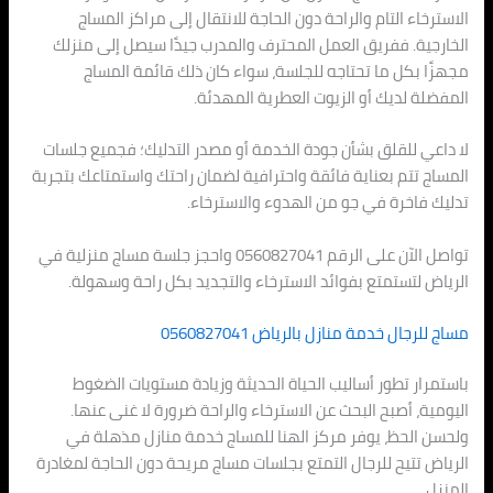
الاسترخاء التام والراحة دون الحاجة للانتقال إلى مراكز المساج
الخارجية. ففريق العمل المحترف والمدرب جيدًا سيصل إلى منزلك
مجهزًا بكل ما تحتاجه للجلسة، سواء كان ذلك قائمة المساج
المفضلة لديك أو الزيوت العطرية المهدئة.
لا داعي للقلق بشأن جودة الخدمة أو مصدر التدليك؛ فجميع جلسات
المساج تتم بعناية فائقة واحترافية لضمان راحتك واستمتاعك بتجربة
تدليك فاخرة في جو من الهدوء والاسترخاء.
تواصل الآن على الرقم 0560827041 واحجز جلسة مساج منزلية في
الرياض لتستمتع بفوائد الاسترخاء والتجديد بكل راحة وسهولة.
مساج للرجال خدمة منازل بالرياض 0560827041
باستمرار تطور أساليب الحياة الحديثة وزيادة مستويات الضغوط
اليومية، أصبح البحث عن الاسترخاء والراحة ضرورة لا غنى عنها.
ولحسن الحظ، يوفر مركز الهنا للمساج خدمة منازل مذهلة في
الرياض تتيح للرجال التمتع بجلسات مساج مريحة دون الحاجة لمغادرة
المنزل.