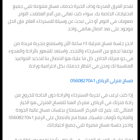
تقدم الفرق المدربة وذات الخبرة خدمات مساج متنوعة تلبي جميع
الاحتياجات الخاصة بك. سواء كنت تعاني من آلام العضلات، التوتر،
صعوبات في النوم، أو حتى تبحث عن وسيلة للاسترخاء العام، فإن الحل
موجود على بعد اتصال هاتفي واحد.
احجز جلسة مساج منزلية ٢٤ ساعة الآن واستمتع بتجربة فريدة من
نوعها تجمع بين الاسترخاء والتجدد، واستعد للشعور بالراحة والهدوء
في جو منزلك الخاص. كل ما عليك هو الاتصال بنا لتحديد المواعيد
المناسبة لك ونحن في انتظار خدمتك بكل احترافية وراحة.
مساج منزلي الرياض 0560827041
إذا كنت ترغب في تجربة الاسترخاء والراحة دون الحاجة للخروج من
راحة منزلك في الرياض، فمركز الهنا للمساج المنزلي هو الخيار
المثالي لك. يتيح لك المركز الاستمتاع بجلسات مساج عالية الجودة
والفاخرة بأوقات تناسبك، فقط قم بالاتصال على الرقم 0560827041
واحجز جلسة مساج مميزة تلبي جميع احتياجاتك.
تمتاز جلسات المساج المنزلي في الرياض بأنها تقدم بوساطة فرق