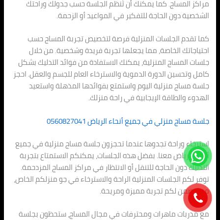
مراكز المساج. كما يمكنك أن تُنظم الجلسة حسب جدولك وراحتك
الشخصية دون الحاجة للتفكير في المواعيد أو الزحمة.
كما تقدم الجلسات المنزلية فرصة لتخصيص تجربة المساج حسب
احتياجاتك الخاصة، مما يجعلها تجربة فريدة وشخصية. من خلال
جلسات المساج المنزلية، يمكنك الاستفادة من فوائد التدليك بشكل
كامل وتحسين الدورة الدموية والاسترخاء العام للجسم والعقل. احجز
جلسة مساج منزلية اليوم واستمتع بفوائدها المذهلة واستعيد
الهدوء والطاقة الإيجابية في راحة منزلك.
جلسة مساج منزلي في جميع أنحاء الرياض 0560827041
استرخاء وراحة تجدوها عندما تحجزون جلسة مساج منزلية في جميع
أنحاء الرياض معنا. بفضل هذه الجلسات، يمكنكم الاستمتاع بتجربة
التدليك دون الحاجة للتنقل أو الانتظار في مراكز المساج المزدحمة.
توفر لكم الجلسات المنزلية الراحة والاسترخاء في جو منزلكم الخاص،
مما يضمن لكم تجربة مميزة ومريحة.
مع مدربات ماهرات ومحترفات في مجال المساج، ستحظون بجلسة