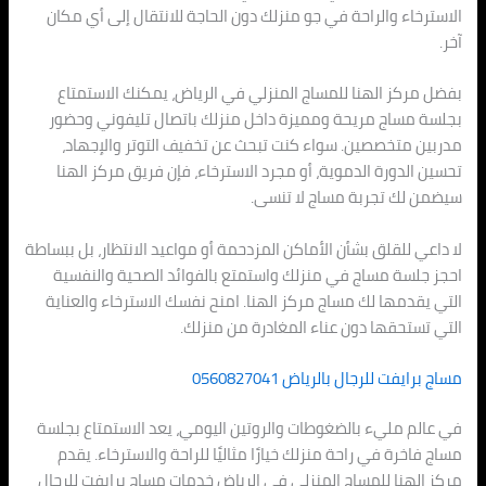
الاسترخاء والراحة في جو منزلك دون الحاجة للانتقال إلى أي مكان
آخر.
بفضل مركز الهنا للمساج المنزلي في الرياض، يمكنك الاستمتاع
بجلسة مساج مريحة ومميزة داخل منزلك باتصال تليفوني وحضور
مدربين متخصصين. سواء كنت تبحث عن تخفيف التوتر والإجهاد،
تحسين الدورة الدموية، أو مجرد الاسترخاء، فإن فريق مركز الهنا
سيضمن لك تجربة مساج لا تنسى.
لا داعي للقلق بشأن الأماكن المزدحمة أو مواعيد الانتظار، بل ببساطة
احجز جلسة مساج في منزلك واستمتع بالفوائد الصحية والنفسية
التي يقدمها لك مساج مركز الهنا. امنح نفسك الاسترخاء والعناية
التي تستحقها دون عناء المغادرة من منزلك.
مساج برايفت للرجال بالرياض 0560827041
في عالم مليء بالضغوطات والروتين اليومي، يعد الاستمتاع بجلسة
مساج فاخرة في راحة منزلك خيارًا مثاليًا للراحة والاسترخاء. يقدم
مركز الهنا للمساج المنزلي في الرياض خدمات مساج برايفت للرجال