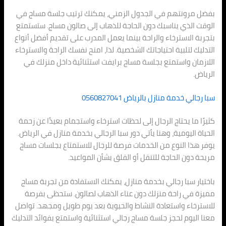
بفضل مرونتهم في الجدول الزمني، يمكنك ترتيب جلسة مساج في
الوقت الذي يناسبك دون الحاجة للذهاب إلى صالون مساج. ستستمتع
بتجربة الاسترخاء والراحة بينما يعمل المدرب على تقديم أفضل أنواع
التدليك لتلبية احتياجاتك الشخصية. لذا، امنح نفسك الراحة والاسترخاء
اللازمان واستمتع بجلسة مساج برايفت استثنائية داخل منزلك في
الرياض.
سبا رجالي خدمة منازل بالرياض 0560827041
كثيرًا ما يحتاج الرجال إلى لحظات استرخاء واستجمام بعيدًا عن زحمة
الحياة اليومية، وهنا يأتي دور سبا الرجالي بخدمة منازل في الرياض.
يوفر هذا النوع من الخدمات فرصة للرجال للاستمتاع بجلسات مساج
مريحة دون الحاجة للتنقل أو القلق بشأن المواعيد.
باختيار سبا رجالي بخدمة منازل، يمكنك الاستفادة من تجربة مساج
مميزة في راحة منزلك دون عناء الذهاب لصالون. ستحظى بفرصة
للاسترخاء واستعادة النشاط والحيوية بعد يوم طويل ومجهد. تواصل
معنا اليوم لحجز جلسة مساج رجالي استثنائية واستمتع بفوائد التدليك