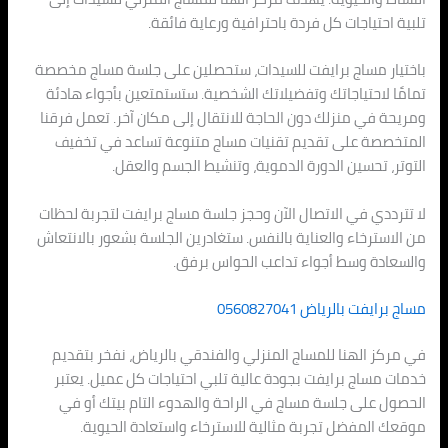
تلبية احتياجات كل فردة باحترافية ورعاية فائقة.
باختيار مساج برايفت للسيدات، ستحصلين على جلسة مساج مخصصة
تمامًا لاحتياجاتك وتفضيلاتك الشخصية. ستستمتعين بأجواء هادئة
ومريحة في منزلك دون الحاجة للانتقال إلى مكان آخر. تعمل فرقنا
المتخصصة على تقديم تقنيات مساج متنوعة تساعد في تخفيف
التوتر، تحسين الدورة الدموية، وتنشيط الجسم والعقل.
لا تترددي في الاتصال الآن وحجز جلسة مساج برايفت لتجربة لحظات
من الاسترخاء والعناية بالنفس. ستغادرين الجلسة بشعور بالانتعاش
والسعادة وسط أجواء تداعب الحواس برفق.
مساج برايفت بالرياض 0560827041
في مركز الهنا للمساج المنزلي والفندقي بالرياض، نفخر بتقديم
خدمات مساج برايفت بجودة عالية تلبي احتياجات كل عميل. يعتبر
الحصول على جلسة مساج في الراحة والهدوء التام بيتك أو في
موقعك المفضل تجربة مثالية للاسترخاء واستعادة الحيوية.