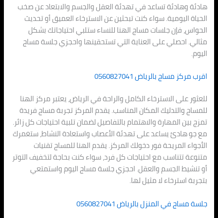
هادئة وهادئة تساعد في تهدئة العقل والجسم والابتعاد عن صخب
الحياة اليومية. سواء كنت تبحثين عن الاسترخاء العميق أو تحديث
الحواس، فإن جلسات مساج الهنا للنساء ستلبي احتياجاتك بشكل
مثالي. احصلي على العناية التي تستحقينها واحجزي جلسة مساج
اليوم.
اقرب مركز مساج بالرياض 0560827041
للعثور على الاسترخاء الكامل والراحة في الرياض، يعتبر مركز الهنا
للمساج والتدليك المكان المناسب. يقدم المركز تجربة مساج فريدة
تمزج بين المهارة والاهتمام بالتفاصيل لضمان تلبية احتياجات كل زائر.
مع جو هادئ يساعد على تهدئة الأعصاب واستعادة النشاط، ستغمرك
الأجواء المريحة فور دخولك المركز. يقدم الهنا للمساج تقنيات
متنوعة تتناسب مع احتياجات كل فرد، سواء كنت بحاجة لتخفيف التوتر
أو تنشيط الجسم والعقل. احجزي جلسة مساج اليوم واستمتعي
بتجربة استرخاء لا مثيل لها.
جلسة مساج في المنزل بالرياض 0560827041