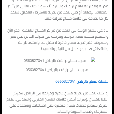
مدربة ومحترفة تهتم براحتك واسترخائك. سواء كنت تعاني من آلام
العضلات، الإجهاد، أو حتى تبحث عن تجربة للاسترخاء العميق، ستجد
كل ما تحتاجه في جلسة مساج منزلية معنا.
لا داعي لتضيع الوقت في البحث عن مراكز المساج الباهظة، احجز الآن
واستمتع بجلسة مساج مريحة ومريحة في منزلك الخاص بكل يسر
وسهولة. اختبر تجربة مساج فاخرة لا مثيل لها واستعد للراحة
والانتعاش بعد يوم طويل من التوتر والضغوط.
مدرب مساج برايفت بالرياض 0560827041
جلسات مساج بالرياض 0560827041
إذا كنت تبحث عن تجربة مساج فاخرة ومريحة في الرياض، فمركز
الهنا للمساج يوفر لك أفضل جلسات المساج المنزلي والفندقي. يهتم
المركز بتقديم خدمات مساج متميزة تلبي احتياجاتك وتساعدك على
الاسترخاء وتجديد الحيوية والنشاط.