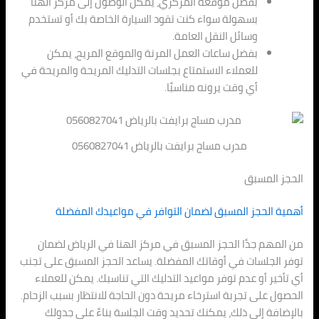
بفضل موقعه المركزي، يمكن الوصول إلى مركز الهنا
بسهولة سواء كنت تقود السيارة الخاصة بك أو تستخدم
وسائل النقل العامة.
بفضل ساعات العمل المرنة والموقع المريح، يمكن
للعملاء الاستمتاع بجلسات التدليك المريحة والمريحة في
أي وقت يرونه مناسبًا.
مدرب مساج برايفت بالرياض 0560827041
الحجز المسبق
أهمية الحجز المسبق لضمان التوافر في مواعيدك المفضلة
من المهم جدًا الحجز المسبق في مركز الهنا في الرياض لضمان
توفر الجلسات في أوقاتك المفضلة. يساعد الحجز المسبق على تجنب
أي تأخير أو عدم توفر مواعيد التدليك التي تناسبك. يمكن للعملاء
الحصول على تجربة استرخاء مريحة دون الحاجة للانتظار بسبب الزحام.
بالإضافة إلى ذلك، يمكنك تحديد وقت الجلسة بناءً على جدولك