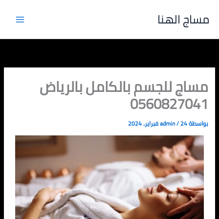
خطي
مساج الهنا
لى
لمحتوى
مساج للجسم بالكامل بالرياض
0560827041
بواسطة
24 فبراير، 2024
/
admin