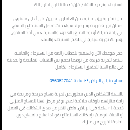
للاسترخاء وتجديد النشاط، فإن خدماتنا تلبي احتياجاتك.
نحن نفخر بفريق محترف من العاملين مدربين على أعلى مستوى
لضمان تجربة فريدة ومرضية. سواء كنت تفضل الاستمتاع بالمساج
في راحة منزلك أو تود التمتع بالهدوء والاسترخاء في أحد الفنادق،
نوفر لك تجربة سبا رجالي تلهم الاسترخاء والنقاء.
احجز موعدك الآن واستمتع بلحظات رائعة من الاسترخاء والعافية.
استعد لتجربة فريدة من نوعها تجمع بين التقنيات التقليدية والحديثة
في عالم السبا لتحقيق الاسترخاء الكامل.
مساج منزلي الرياض ٢٤ ساعة 0560827041
بالنسبة للأشخاص الذين يبحثون عن تجربة مساج مريحة ومريحة في
راحة منازلهم بأوقات ملائمة لهم، يوفر مركز الهنا للمساج المنزلي
خدمة ٢٤ ساعة في الرياض. بغض النظر عن مدى انشغالك في العمل
أو الحياة اليومية، بإمكانك الاستمتاع بفوائد العلاج بالمساج دون
الحاجة للخروج من منزلك.