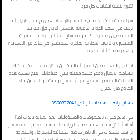
تتنوع لتلبية احتياجات كل فرد.
سواء كنت تبحث عن تخفيف التوتر والإجهاد بعد يوم عمل طويل، أو
ترغب في تحفيز الدورة الدموية وتحسين الروح، فإن مدربينا
المتخصصين يضمنون لك تجربة مساج استثنائية. بفضل التقنيات
المتطورة والزيوت العطرية الفاخرة، ستنغمس في عالم من الاسترخاء
والهدوء تحت أيادٍ ماهرة.
لا داعي للمغادرة من المنزل أو البحث عن مكان محدد، حيث يمكنك
ببساطة الاتصال وحجز جلسة جميلة تلبي احتياجاتك. امنح نفسك هذه
اللحظات الثمينة واستمتع بفوائد مساج برايفت للرجال دون عناء
الخروج من المنزل.
مساج برايفت للسيدات بالرياض 0560827041
في عالم مليء بالضغوطات والمسؤوليات، يعد العناية بالذات أمرًا
أساسيًا لكل سيدة تهتم بصحتها وراحتها النفسية. تقدم خدمة مساج
برايفت للسيدات في الرياض فرصة استثنائية للاسترخاء واستعادة
النشاط والحيوية. يهدف مركز الهنا للمساج المنزلي للسيدات إلى