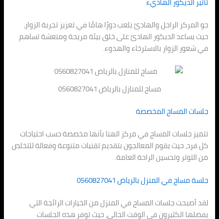
تأثير الديكور الهاديء
جو المركز الراحل والهادئ يلعب دورًا هامًا في تعزيز تجربة الزوار،
حيث يساعد الديكور الهادئ على خلق بيئة مريحة ومنعشة تساهم
في شعور الزوار بالاسترخاء والهدوء.
مساج للمنازل بالرياض 0560827041
جلسات المساج المخصصة
تتميز جلسات المساج في مركز الهنا بأنها مخصصة حسب احتياجات
كل فرد، حيث يقوم المعالجون بتقديم تقنيات متنوعة وفعالة للتخلص
من التوتر وتحسين الراحة العامة.
جلسة مساج في المنزل بالرياض 0560827041
لقد أصبحت جلسات المساج في المنزل من الخيارات الرائجة التي
يفضلها الكثيرون في الوقت الحالي، حيث توفر هذه الجلسات