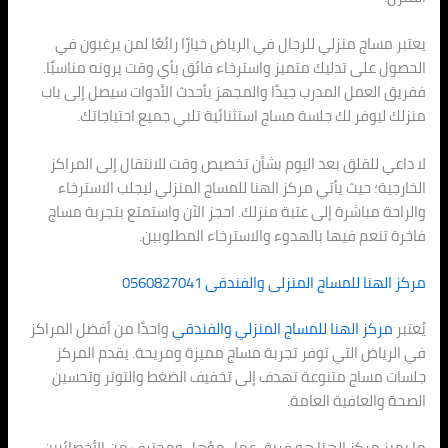
يعتبر مساج منزلي للرجال في الرياض خيارًا رائعًا لمن يرغبون في
الحصول على تدليك متميز واسترخاء فائق بأي وقت يرونه مناسبًا.
ففريق العمل المدرب جيدًا والمجهز بأحدث الأدوات سيصل إلى باب
منزلك ليوفر لك جلسة مساج استثنائية تلبي جميع احتياجاتك.
لا داعي للقلق بعد اليوم بشأن تخصيص وقت للانتقال إلى المراكز
الخارجية؛ حيث يأتي مركز الهنا للمساج المنزلي ليجلب الاسترخاء
والراحة مباشرة إلى عتبة منزلك. احجز الآن واستمتع بتجربة مساج
فاخرة تنعم فيها بالهدوء والاسترخاء المطلوبين.
مركز الهنا للمساج المنزلى والفندقى 0560827041
يُعتبر
مركز الهنا للمساج المنزلي والفندقي
واحدًا من أفضل المراكز
في الرياض التي توفر تجربة مساج مميزة ومريحة. يقدم المركز
جلسات مساج متنوعة تهدف إلى تخفيف الضغط والتوتر وتحسين
الصحة والعافية العامة.
ما يميز مركز الهنا هو فريق عمل مؤهل ومحترف من الأخصائيين