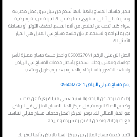
تتميز جلسات المساج بالهنا بأنها تُقدم من قبل فرق عمل محترفة
ومدربة على أعلى مستوى، مما يضمن لك تجربة مريحة ومرضية.
سواء كنت تبحث عن تخليص من آلام الجسم، تخفيف التوتر، أو ببساطة
تجربة للراحة والاستجمام، فإن جلسة مساج في المنزل هي الخيار
الأمثل لك.
اتصل الآن على الرقم 0560827041 واحجز جلسة مساج مميزة تأسر
حواسك وتنعش روحك. استمتع بأفضل خدمات المساج في الرياض
واستعد للشعور بالاسترخاء والهدوء بعد يوم طويل ومتعب.
رقم مساج منزلي الرياض 0560827041
إذا كنت تبحث عن الراحة والاسترخاء في منزلك بعيدًا عن صخب
وضجيج الحياة اليومية، فإن مركز الهنا للمساج المنزلي في الرياض
هو الخيار المثالي لك. يوفر المركز أفضل خدمات مساج منزلي تتناسب
مع احتياجاتك وتضمن لك تجربة فريدة ومريحة.
تتميز خدمة مساج المنزل من مركز الهنا بالرياض بأنها توفر لك