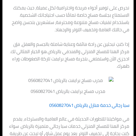
نحرص على توفير أجواء مريحة واحترافية لكل عميلة، حيث يمكنك
الاستمتاع بجلسة مساج خاصة تمامًا حسب احتياجاتك الشخصية.
باستخدام تقنيات مساج متنوعة ومحترفة، ستشعرين بتحسن واضح
في حالتك العامة وتخفيف التوتر والإجهاد.
إذا كنتِ تبحثين عن راحة فائقة وعناية شاملة بالجسم والعقل، فإن
مركز الهنا للمساج المنزلي والفندقي بالرياض هو الخيار المثالي لك.
احجزي الآن واستمتعي بتجربة مساج برايفت تاركة الضغوطات وراء
ظهرك.
مدرب مساج برايفت بالرياض 0560827041
سبا رجالي خدمة منازل بالرياض 0560827041
في مواكبتنا للتطورات الحديثة في عالم العافية والاسترخاء، يقدم
مركز الهنا للمساج المنزلي خدمات سبا رجالي متميزة بالرياض. سواء
كنت بحاجة إلى تخفيف التوتر بعد يوم عمل شاق أو تبحث عن طريقة