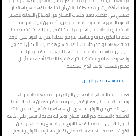
الواسعة، سيتمكن مدلكونا من التعرف على مناطق الضعف أو التوتر
ومنحك أفضل تجربة ممكنة.لا تنسَ أن اعتناءك بنفسك هو استثمار
حقيقي في صحتك. تعتبر جلسات المساج من الوسائل الفعالة لتحسين
الدورة الدموية وتخفيف التوتر. نحن نريد أن تكون لديك الفرصة
للاستمتاع بلحظات من الهدوء والسكينة في منزلك، لذا فقد صممنا
خدماتنا لتكون مرنة وتتناسب مع مواعيدك.اتصل بنا اليوم على الرقم
0560827041 واحجز جلستك. الهنا مساج هو خيارك الأفضل للحصول
على تجربة استرخاء لا تنسى. نحن هنا لنجعل رحلتك نحو الراحة
والهدوء سهلة وممتعة. لا تترك ضغوط الحياة تأخذك بعيداً، بل
خصص لنفسك الوقت الذي تستحقه.
جلسة مساج خاصة بالرياض
تعتبر جلسة المساج الخاصة في الرياض فرصة مذهلة للاسترخاء
وتجديد النشاط. إن انغمارك في تجربة تدليك رائعة لن يساعدك فقط
على التخلص من التوتر الجسدي، بل سيساهم أيضاً في تحسين حالتك
العقلية والنفسية. مع الهنا مساج، نوفر لك تجربة لا تنسى تلبي كافة
احتياجاتك في راحة منزلك.هذا النوع من المساج يقدم العديد من
الفوائد الصحية. التدليك يساعد على تقليل مستويات التوتر، وتحفيز