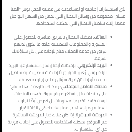
لأي استفسارات إضافية أو لمساعدتك في عملية الحجز، توفر “الهنا
مساج” مجموعة من وسائل الاتصال التي تجعل من السهل التواصل
معها. إليك تفاصيل الاتصال التي يمكنك استخدامها:
الهاتف
: يمكنك الاتصال بالفريق مباشرة للحصول على
المشورة والمعلومات التفصيلية. عادة ما يكون لديهم
فريق من خدمة العملاء متاح للإجابة على كل تساؤلاتك
بسرعة.
البريد الإلكتروني
: بإمكانك أيضًا إرسال استفسار عبر البريد
الإلكتروني. يُعتبر الخيار جيدًا إذا كنت تفضل كتابة تفاصيل
محددة أو إذا كان لديك سؤال يتطلب إجابة متعمقة.
منصات التواصل الاجتماعي
: يمكنك متابعة “الهنا مساج”
على منصات مثل إنستغرام وفيسبوك. فهذه المنصات
ليست فقط لتقديم المعلومات بل تعرض أيضًا تجارب
العملاء ومراجعاتهم، مما يساعدك في اتخاذ القرار.
الدردشة المباشرة
: إذا كان هناك خيار للدردشة المباشرة
عبر الموقع، يمكنك استخدامه للحصول على إجابات فورية
عن أي استفسارات.