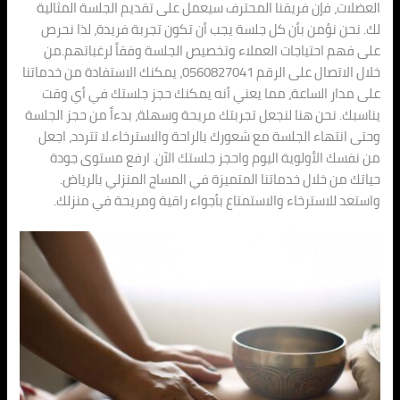
العضلات، فإن فريقنا المحترف سيعمل على تقديم الجلسة المثالية
لك. نحن نؤمن بأن كل جلسة يجب أن تكون تجربة فريدة، لذا نحرص
على فهم احتياجات العملاء وتخصيص الجلسة وفقاً لرغباتهم.من
خلال الاتصال على الرقم 0560827041، يمكنك الاستفادة من خدماتنا
على مدار الساعة، مما يعني أنه يمكنك حجز جلستك في أي وقت
يناسبك. نحن هنا لنجعل تجربتك مريحة وسهلة، بدءاً من حجز الجلسة
وحتى انتهاء الجلسة مع شعورك بالراحة والاسترخاء.لا تتردد، اجعل
من نفسك الأولوية اليوم واحجز جلستك الآن. ارفع مستوى جودة
حياتك من خلال خدماتنا المتميزة في المساج المنزلي بالرياض.
واستعد للاسترخاء والاستمتاع بأجواء راقية ومريحة في منزلك.