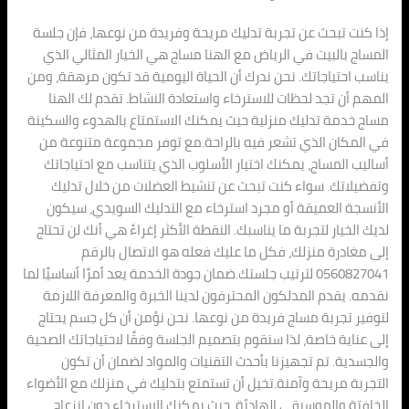
إذا كنت تبحث عن تجربة تدليك مريحة وفريدة من نوعها، فإن جلسة
المساج بالبيت في الرياض مع الهنا مساج هي الخيار المثالي الذي
يناسب احتياجاتك. نحن ندرك أن الحياة اليومية قد تكون مرهقة، ومن
المهم أن تجد لحظات للاسترخاء واستعادة النشاط. تقدم لك الهنا
مساج خدمة تدليك منزلية حيث يمكنك الاستمتاع بالهدوء والسكينة
في المكان الذي تشعر فيه بالراحة.مع توفر مجموعة متنوعة من
أساليب المساج، يمكنك اختيار الأسلوب الذي يتناسب مع احتياجاتك
وتفضيلاتك. سواء كنت تبحث عن تنشيط العضلات من خلال تدليك
الأنسجة العميقة أو مجرد استرخاء مع التدليك السويدي، سيكون
لديك الخيار لتجربة ما يناسبك. النقطة الأكثر إغراءً هي أنك لن تحتاج
إلى مغادرة منزلك، فكل ما عليك فعله هو الاتصال بالرقم
0560827041 لترتيب جلستك.ضمان جودة الخدمة يعد أمرًا أساسيًا لما
نقدمه. يقدم المدلكون المحترفون لدينا الخبرة والمعرفة اللازمة
لتوفير تجربة مساج فريدة من نوعها. نحن نؤمن أن كل جسم يحتاج
إلى عناية خاصة، لذا سنقوم بتصميم الجلسة وفقًا لاحتياجاتك الصحية
والجسدية. تم تجهيزنا بأحدث التقنيات والمواد لضمان أن تكون
التجربة مريحة وآمنة.تخيل أن تستمتع بتدليك في منزلك مع الأضواء
الخافتة والموسيقى الهادئة، حيث يمكنك الاسترخاء دون انزعاج.