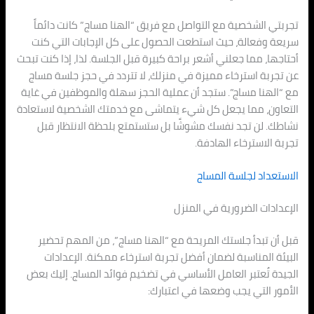
تجربتي الشخصية مع التواصل مع فريق “الهنا مساج” كانت دائماً
سريعة وفعالة، حيث استطعت الحصول على كل الإجابات التي كنت
أحتاجها، مما جعلني أشعر براحة كبيرة قبل الجلسة. لذا، إذا كنت تبحث
عن تجربة استرخاء مميزة في منزلك، لا تتردد في حجز جلسة مساج
مع “الهنا مساج”. ستجد أن عملية الحجز سهلة والموظفين في غاية
التعاون، مما يجعل كل شيء يتماشى مع خدمتك الشخصية لاستعادة
نشاطك. لن تجد نفسك مشوشًا بل ستستمتع بلحظة الانتظار قبل
تجربة الاسترخاء الهادفة.
الاستعداد لجلسة المساج
الإعدادات الضرورية في المنزل
قبل أن تبدأ جلستك المريحة مع “الهنا مساج”، من المهم تحضير
البيئة المناسبة لضمان أفضل تجربة استرخاء ممكنة. الإعدادات
الجيدة تُعتبر العامل الأساسي في تضخيم فوائد المساج. إليك بعض
الأمور التي يجب وضعها في اعتبارك: