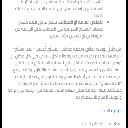
شاهدت تجربة رائعة لأحد المسافرين الذين اختاروا
الاستمتاع بجلسة مساج في شرفة الفندق مع إطلالة
رائعة.
الأماكن العامة أو المكاتب
: يقدم فريق الهنا مساج
خدمات المساج السريعة في المكاتب مثل الترفيه عن
الموظفين أو تحسين بيئة العمل.
من خلال توسيع نطاق تغطية خدمات المساج، تُظهر “الهنا مساج”
التزامها بتقديم تجربة مريحة وفعالة لكل شخص، في كل مكان. إن
توفير خيارات متعددة للأماكن يتيح للعملاء الاستمتاع بالراحة في
الوقت الذي يناسبهم، مما يُعيد لهم النشاط والتوازن. باختصار، مع
مجموعة متنوعة من أنواع المساج والمناطق التي تغطيها، تقدّم
“الهنا مساج” تجربة شخصية وفريدة تتناغم تمامًا مع احتياجات
عملائها. هذه الخدمة تمثل نقطة التقاء مثالية بين الرغبة في الراحة
والوقت المتاح للاستمتاع به.
كيفية الحجز
معلومات الاتصال للحجز