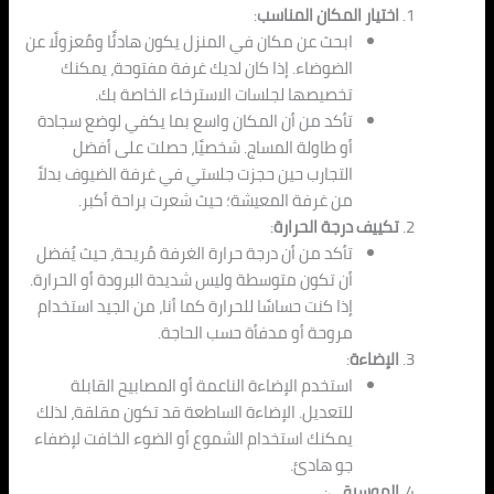
اختيار المكان المناسب
:
ابحث عن مكان في المنزل يكون هادئًا ومُعزولًا عن
الضوضاء. إذا كان لديك غرفة مفتوحة، يمكنك
تخصيصها لجلسات الاسترخاء الخاصة بك.
تأكد من أن المكان واسع بما يكفي لوضع سجادة
أو طاولة المساج. شخصيًا، حصلت على أفضل
التجارب حين حجزت جلستي في غرفة الضيوف بدلاً
من غرفة المعيشة؛ حيث شعرت براحة أكبر.
تكييف درجة الحرارة
:
تأكد من أن درجة حرارة الغرفة مُريحة، حيث يُفضل
أن تكون متوسطة وليس شديدة البرودة أو الحرارة.
إذا كنت حساسًا للحرارة كما أنا، من الجيد استخدام
مروحة أو مدفأة حسب الحاجة.
الإضاءة
:
استخدم الإضاءة الناعمة أو المصابيح القابلة
للتعديل. الإضاءة الساطعة قد تكون مقلقة، لذلك
يمكنك استخدام الشموع أو الضوء الخافت لإضفاء
جو هادئ.
الموسيقى
: