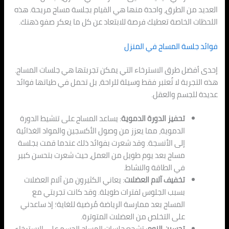
العديد من الطرق، واحدة منها هي القيام بجلسة مساج مريحة. هذه
اللحظات الخاصة تعطيك فرصة للابتعاد عن كل ما يعكر صفو ذهنك.
فوائد جلسة المساج في المنزل
إحدى أفضل طرق الاسترخاء التي يمكن تجربتها هي جلسات المساج.
هذه التجربة لا تُعتبر فقط وسيلة للراحة، بل تحمل في طياتها فوائد
عديدة للجسم والعقل.
تحفيز الدورة الدموية
: يساعد المساج على تنشيط الدورة
الدموية، مما يعزز من وصول الأكسجين والمواد الغذائية
إلى الأنسجة. وقد شعرت بفوائد ذلك عندما قمت بجلسة
مساج بعد يوم طويل من العمل، حيث شعرت بتحسن كبير
في الطاقة والنشاط.
تخفيف آلام العضلات
: يعاني الكثيرون من آلام العضلات
بسبب الجلوس لفترات طويلة. وقد كانت تجربتي مع
المساج بعد ممارسة الرياضة مُرضية للغاية؛ إذ ساعدني
على التخلص من العضلات المتوترة.
تحسين النوم
: تشجع جلسات المساج الجسم على الاسترخاء،