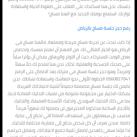
جلستك. نحن هنا لنساعدك على التغلب على ضغوط الحياة واستعادة
توازنك. استمتع بوقتك الجديد مع الهنا مساج!
رقم حجز جلسة مساج بالرياض
إذا كنت تبحث عن تجربة مساج مريحة وممتعة، فالهنا مساج في
الرياض هو الخيار المثالي لك. من المهم أن تهتم بنفسك وتخصص
بعض الوقت للاسترخاء، حيث أن التوتر والإرهاق يمكن أن يؤثرا سلباً
على صحتك الجسدية والعقلية. لذلك، نحن هنا لنقدم لك حلاً سهلاً
ومريحاً، وهو حجز جلسة مساج في منزلك.يعد الاتصال على الرقم
0560827041 الخطوة الأولى نحو انتعاشك واستعادة نشاطك. نحن
نضمن لك جلسة مساج مصممة خصيصاً لتلبية احتياجاتك الفريدة.
يمكنك الاختيار بين مجموعة متنوعة من تقنيات التدليك المتاحة لدينا،
بما في ذلك التدليك السويدي، وتدليك الأنسجة العميقة، والتدليك
بالأحجار الساخنة.مدلكونا المحترفون لن يضمنوا لك شعوراً مريحاً
فحسب، بل سيعملون على استهداف النقاط التي تحتاج إلى عناية
خاصة. فنحن نعرف أن كل شخص يحتاج إلى مقاربة مختلفة للتدليك،
لذا فإننا نسعى جاهدين لضمان تلبية جميع احتياجاتك. وبفضل خبرتهم