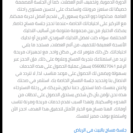
الدورة الدموية، وتخفيف آلام العضلات. كما أن الجلسة المصممة
خصيصًا لك ستعزز مرونتك وتساعدك على تحسين مستوى راحتك
العامة. مدلكونا ذوو الخبرة يسعون إلى تقديم أفضل تجربة ممكنة،
مع التركيز على احتياجاتك الخاصة.»عندما تحجز جلسة مساج خاصة،
يمكنك الاختيار من بين مجموعة متنوعة من أساليب التدليك
المختلفة. سواء كنت تفضل التدليك السويدي المريح أو تدليك
الأنسجة العميقة للتخفيف من آلام العضلات، فستجد ما يلبي
احتياجاتك. كل ذلك متوفر لك في مكان واحد، مع تجهيزات مريحة
تزيد من استمتاعك بتجربة المساج.وعلاوة على ذلك، فإن الحجز عبر
الرقم 0560827041 يسهل عملية الحصول على هذه الخدمات
بسهولة ويضمن لك الحصول على موعد مناسب. لذا، لا تتردد في
الاتصال بنا وتحديد جلسة المساج الخاصة بك. استثمر في صحتك
واعتنِ بنفسك كما تستحق. دعنا نكون شريكك في رحلة الاسترخاء
هذه.نحن نؤمن بأن كل شخص يستحق الحصول على لحظات من
الهدوء والسكينة، ولهذا السبب نقدم خدمات مريحة ومرنة تناسب
أوقاتك. الهنا مساج هو الخيار الأمثل لتحقيق هذا الهدف. احجز الآن
واستمتع بوقت مميز لنفسك.
جلسة مساج بالبيت في الرياض