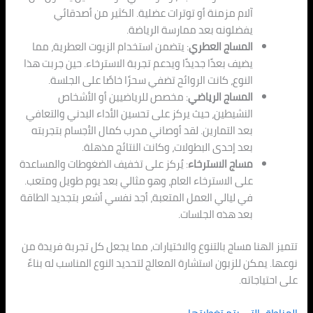
آلام مزمنة أو توترات عضلية. الكثير من أصدقائي
يفضلونه بعد ممارسة الرياضة.
المساج العطري
: يتضمن استخدام الزيوت العطرية، مما
يضيف بعدًا جديدًا ويدعم تجربة الاسترخاء. حين جربت هذا
النوع، كانت الروائح تضفي سحرًا خاصًا على الجلسة.
المساج الرياضي
: مخصص للرياضيين أو الأشخاص
النشيطين، حيث يركز على تحسين الأداء البدني والتعافي
بعد التمارين. لقد أوصاني مدرب كمال الأجسام بتجربته
بعد إحدى البطولات، وكانت النتائج مذهلة.
مساج الاسترخاء
: يُركز على تخفيف الضغوطات والمساعدة
على الاسترخاء العام، وهو مثالي بعد يوم طويل ومتعب.
في ليالي العمل المتعبة، أجد نفسي أشعر بتجديد الطاقة
بعد هذه الجلسات.
تتميز الهنا مساج بالتنوع والاختيارات، مما يجعل كل تجربة فريدة من
نوعها. يمكن للزبون استشارة المعالج لتحديد النوع المناسب له بناءً
على احتياجاته.