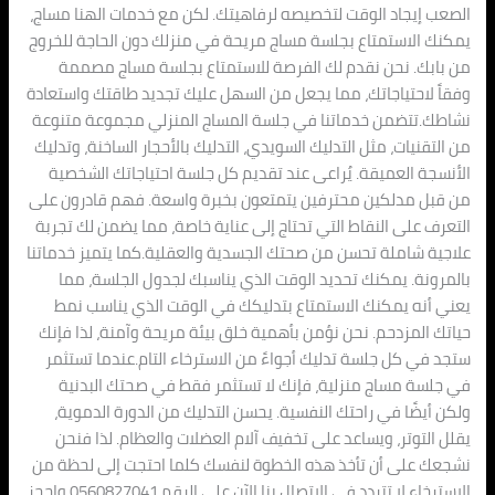
الصعب إيجاد الوقت لتخصيصه لرفاهيتك. لكن مع خدمات الهنا مساج،
يمكنك الاستمتاع بجلسة مساج مريحة في منزلك دون الحاجة للخروج
من بابك. نحن نقدم لك الفرصة للاستمتاع بجلسة مساج مصممة
وفقاً لاحتياجاتك، مما يجعل من السهل عليك تجديد طاقتك واستعادة
نشاطك.تتضمن خدماتنا في جلسة المساج المنزلي مجموعة متنوعة
من التقنيات، مثل التدليك السويدي، التدليك بالأحجار الساخنة، وتدليك
الأنسجة العميقة. يُراعى عند تقديم كل جلسة احتياجاتك الشخصية
من قبل مدلكين محترفين يتمتعون بخبرة واسعة. فهم قادرون على
التعرف على النقاط التي تحتاج إلى عناية خاصة، مما يضمن لك تجربة
علاجية شاملة تحسن من صحتك الجسدية والعقلية.كما يتميز خدماتنا
بالمرونة. يمكنك تحديد الوقت الذي يناسبك لجدول الجلسة، مما
يعني أنه يمكنك الاستمتاع بتدليكك في الوقت الذي يناسب نمط
حياتك المزدحم. نحن نؤمن بأهمية خلق بيئة مريحة وآمنة، لذا فإنك
ستجد في كل جلسة تدليك أجواءً من الاسترخاء التام.عندما تستثمر
في جلسة مساج منزلية، فإنك لا تستثمر فقط في صحتك البدنية
ولكن أيضًا في راحتك النفسية. يحسن التدليك من الدورة الدموية،
يقلل التوتر، ويساعد على تخفيف آلام العضلات والعظام. لذا فنحن
نشجعك على أن تأخذ هذه الخطوة لنفسك كلما احتجت إلى لحظة من
الاسترخاء.لا تتردد في الاتصال بنا الآن على الرقم 0560827041 واحجز