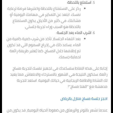
استمتع باللحظة
:
ركز على الاستمتاع باللحظة واعتبرها فرصة لرعاية
نفسك. ابتعد عن التفكير في مهامك اليومية أو
مشاغلك. في كثير من الأحيان، يكون الاستمتاع
باللحظة هو السبب وراء تجربة جلستي.
اشرب الماء بعد الجلسة
:
بعد انتهاء الجلسة، تأكد من شرب كمية كافية من
الماء. يساعد ذلك في إخراج السموم التي قد تكون
تم إطلاقها خلال المساج، كما يُعتبر طريقة رائعة
لحماية جسمك.
إجابة على هذه النقاط ستساعدك في تجهيز نفسك لتجربة مساج
رائعة. ستكون النتيجة هي الشعور بالاسترخاء والانتعاش، مما يعيد
لك النشاط والطاقة الإيجابية في حياتك اليومية. استعد لتجربة
مدهشة مع “الهنا مساج”!
احجز جلسة مساج منازل بالرياض
عندما تشعر بالتوتر والإرهاق من ضغوط الحياة اليومية، قد يكون من