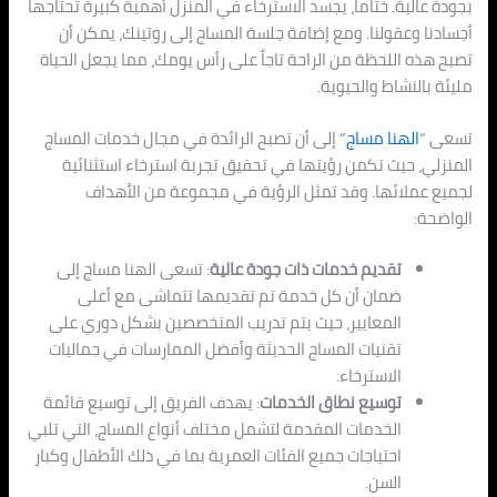
بجودة عالية. ختاماً، يجسد الاسترخاء في المنزل أهمية كبيرة تحتاجها
أجسادنا وعقولنا. ومع إضافة جلسة المساج إلى روتينك، يمكن أن
تصبح هذه اللحظة من الراحة تاجاً على رأس يومك، مما يجعل الحياة
مليئة بالنشاط والحيوية.
تسعى “
الهنا مساج
” إلى أن تصبح الرائدة في مجال خدمات المساج
المنزلي، حيث تكمن رؤيتها في تحقيق تجربة استرخاء استثنائية
لجميع عملائها. وقد تمثل الرؤية في مجموعة من الأهداف
الواضحة:
تقديم خدمات ذات جودة عالية
: تسعى الهنا مساج إلى
ضمان أن كل خدمة تم تقديمها تتماشى مع أعلى
المعايير، حيث يتم تدريب المتخصصين بشكل دوري على
تقنيات المساج الحديثة وأفضل الممارسات في جماليات
الاسترخاء.
توسيع نطاق الخدمات
: يهدف الفريق إلى توسيع قائمة
الخدمات المقدمة لتشمل مختلف أنواع المساج، التي تلبي
احتياجات جميع الفئات العمرية بما في ذلك الأطفال وكبار
السن.