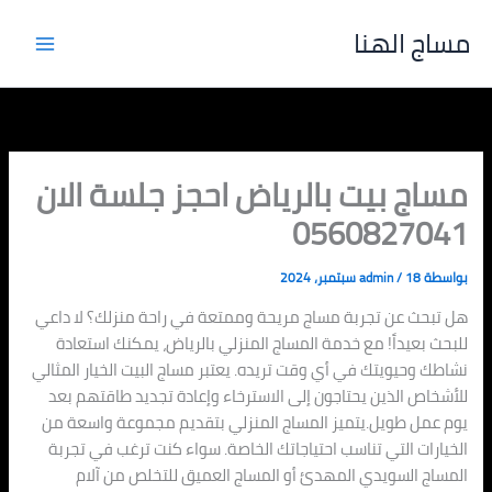
خطي
مساج الهنا
لى
لمحتوى
مساج بيت بالرياض احجز جلسة الان
0560827041
بواسطة
18 سبتمبر، 2024
/
admin
هل تبحث عن تجربة مساج مريحة وممتعة في راحة منزلك؟ لا داعي
للبحث بعيداً! مع خدمة المساج المنزلي بالرياض، يمكنك استعادة
نشاطك وحيويتك في أي وقت تريده. يعتبر مساج البيت الخيار المثالي
للأشخاص الذين يحتاجون إلى الاسترخاء وإعادة تجديد طاقتهم بعد
يوم عمل طويل.يتميز المساج المنزلي بتقديم مجموعة واسعة من
الخيارات التي تناسب احتياجاتك الخاصة. سواء كنت ترغب في تجربة
المساج السويدي المهدئ أو المساج العميق للتخلص من آلام