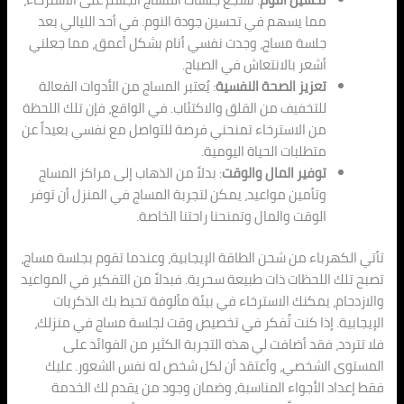
مما يسهم في تحسين جودة النوم. في أحد الليالي بعد
جلسة مساج، وجدت نفسي أنام بشكل أعمق، مما جعلني
أشعر بالانتعاش في الصباح.
تعزيز الصحة النفسية
: يُعتبر المساج من الأدوات الفعالة
للتخفيف من القلق والاكتئاب. في الواقع، فإن تلك اللحظة
من الاسترخاء تمنحني فرصة للتواصل مع نفسي بعيداً عن
متطلبات الحياة اليومية.
توفير المال والوقت
: بدلاً من الذهاب إلى مراكز المساج
وتأمين مواعيد، يمكن لتجربة المساج في المنزل أن توفر
الوقت والمال وتمنحنا راحتنا الخاصة.
تأتي الكهرباء من شحن الطاقة الإيجابية، وعندما تقوم بجلسة مساج،
تصبح تلك اللحظات ذات طبيعة سحرية. فبدلاً من التفكير في المواعيد
والازدحام، يمكنك الاسترخاء في بيئة مألوفة تحيط بك الذكريات
الإيجابية. إذا كنت تُفكر في تخصيص وقت لجلسة مساج في منزلك،
فلا تتردد، فقد أضافت لي هذه التجربة الكثير من الفوائد على
المستوى الشخصي، وأعتقد أن لكل شخص له نفس الشعور. عليك
فقط إعداد الأجواء المناسبة، وضمان وجود من يقدم لك الخدمة