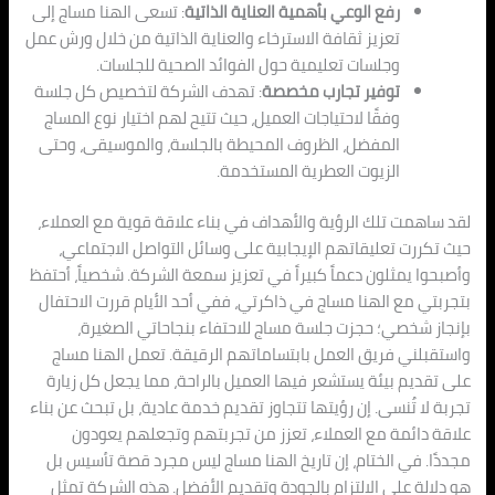
رفع الوعي بأهمية العناية الذاتية
: تسعى الهنا مساج إلى
تعزيز ثقافة الاسترخاء والعناية الذاتية من خلال ورش عمل
وجلسات تعليمية حول الفوائد الصحية للجلسات.
توفير تجارب مخصصة
: تهدف الشركة لتخصيص كل جلسة
وفقًا لاحتياجات العميل، حيث تتيح لهم اختيار نوع المساج
المفضل، الظروف المحيطة بالجلسة، والموسيقى، وحتى
الزيوت العطرية المستخدمة.
لقد ساهمت تلك الرؤية والأهداف في بناء علاقة قوية مع العملاء،
حيث تكررت تعليقاتهم الإيجابية على وسائل التواصل الاجتماعي،
وأصبحوا يمثلون دعماً كبيراً في تعزيز سمعة الشركة. شخصياً، أحتفظ
بتجربتي مع الهنا مساج في ذاكرتي، ففي أحد الأيام قررت الاحتفال
بإنجاز شخصي؛ حجزت جلسة مساج للاحتفاء بنجاحاتي الصغيرة،
واستقبلني فريق العمل بابتساماتهم الرقيقة. تعمل الهنا مساج
على تقديم بيئة يستشعر فيها العميل بالراحة، مما يجعل كل زيارة
تجربة لا تُنسى. إن رؤيتها تتجاوز تقديم خدمة عادية، بل تبحث عن بناء
علاقة دائمة مع العملاء، تعزز من تجربتهم وتجعلهم يعودون
مجددًا. في الختام، إن تاريخ الهنا مساج ليس مجرد قصة تأسيس بل
هو دلالة على الالتزام بالجودة وتقديم الأفضل. هذه الشركة تمثل