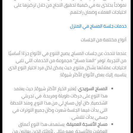
نموذجاً يحتذى به في كيفية تحقيق النجاح من خلال تركيزها على
احتياجات العملاء وضمان راحتهم.
خدمات جلسة المساج في المنزل
أنواع مختلفة من الجلسات
عندما تتحدث عن جلسات المساج، يصبح التنوع في الأنواع جزءًا أساسيًا
من التجربة. توفر “الهنا مساج” مجموعة من الخدمات التي تلبي
احتياجات عملائها بشكل متنوع، حيث يمكن لكل فرد اختيار النوع الذي
يناسبه. إليك بعض الأنواع الأكثر شيوعًا:
المساج السويدي
: يُعتبر الخيار الأكثر شيوعًا، حيث يعتمد
هذا النوع على حركات طويلة ومريحة. في تجربتي
الشخصية، كان أول مساج لي من هذا النوع، ومنذ اللحظة
التي بدأت فيها الجلسة شعرت وكأن جميع التوترات في
جسمي بدأت تتلاشى.
مساج الأنسجة العميقة
: يستهدف هذا النوع أعماق
العضلات والأنسجة، وهو مثالي لأولئك الذين يعانون من