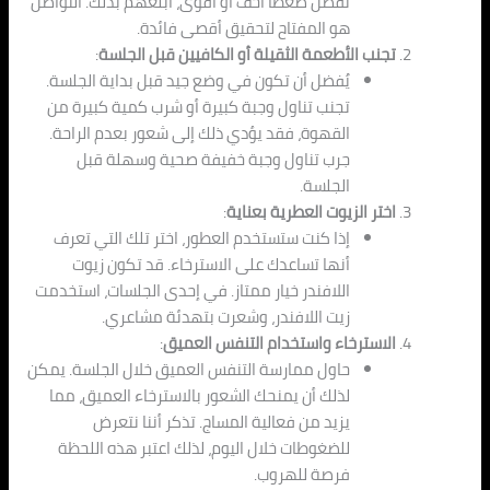
تفضل ضغطًا أخف أو أقوى، أبلغهم بذلك. التواصل
هو المفتاح لتحقيق أقصى فائدة.
تجنب الأطعمة الثقيلة أو الكافيين قبل الجلسة
:
يُفضل أن تكون في وضع جيد قبل بداية الجلسة.
تجنب تناول وجبة كبيرة أو شرب كمية كبيرة من
القهوة، فقد يؤدي ذلك إلى شعور بعدم الراحة.
جرب تناول وجبة خفيفة صحية وسهلة قبل
الجلسة.
اختر الزيوت العطرية بعناية
:
إذا كنت ستستخدم العطور، اختر تلك التي تعرف
أنها تساعدك على الاسترخاء. قد تكون زيوت
اللافندر خيار ممتاز. في إحدى الجلسات، استخدمت
زيت اللافندر، وشعرت بتهدئة مشاعري.
الاسترخاء واستخدام التنفس العميق
:
حاول ممارسة التنفس العميق خلال الجلسة. يمكن
لذلك أن يمنحك الشعور بالاسترخاء العميق، مما
يزيد من فعالية المساج. تذكر أننا نتعرض
للضغوطات خلال اليوم، لذلك اعتبر هذه اللحظة
فرصة للهروب.