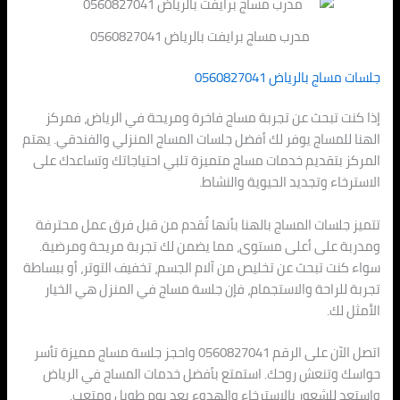
مدرب مساج برايفت بالرياض 0560827041
جلسات مساج بالرياض 0560827041
إذا كنت تبحث عن تجربة مساج فاخرة ومريحة في الرياض، فمركز
الهنا للمساج يوفر لك أفضل جلسات المساج المنزلي والفندقي. يهتم
المركز بتقديم خدمات مساج متميزة تلبي احتياجاتك وتساعدك على
الاسترخاء وتجديد الحيوية والنشاط.
تتميز جلسات المساج بالهنا بأنها تُقدم من قبل فرق عمل محترفة
ومدربة على أعلى مستوى، مما يضمن لك تجربة مريحة ومرضية.
سواء كنت تبحث عن تخليص من آلام الجسم، تخفيف التوتر، أو ببساطة
تجربة للراحة والاستجمام، فإن جلسة مساج في المنزل هي الخيار
الأمثل لك.
اتصل الآن على الرقم 0560827041 واحجز جلسة مساج مميزة تأسر
حواسك وتنعش روحك. استمتع بأفضل خدمات المساج في الرياض
واستعد للشعور بالاسترخاء والهدوء بعد يوم طويل ومتعب.