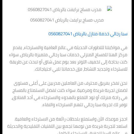
مدرب مساج برايفت بالرياض 0560827041
سبا رجالي خدمة منازل بالرياض 0560827041
في مواكبتنا للتطورات الحديثة في عالم العافية والاسترخاء، يقدم
مركز الهنا للمساج المنزلي خدمات سبا رجالي متميزة بالرياض. سواء
كنت بحاجة إلى تخفيف التوتر بعد يوم عمل شاق أو تبحث عن طريقة
للاسترخاء وتجديد النشاط، فإن خدماتنا تلبي احتياجاتك.
نحن نفخر بفريق محترف من العاملين مدربين على أعلى مستوى
لضمان تجربة فريدة ومرضية. سواء كنت تفضل الاستمتاع بالمساج
في راحة منزلك أو تود التمتع بالهدوء والاسترخاء في أحد الفنادق،
نوفر لك تجربة سبا رجالي تلهم الاسترخاء والنقاء.
احجز موعدك الآن واستمتع بلحظات رائعة من الاسترخاء والعافية.
استعد لتجربة فريدة من نوعها تجمع بين التقنيات التقليدية والحديثة
في عالم السبا لتحقيق الاسترخاء الكامل.