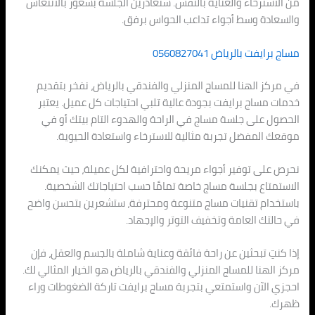
من الاسترخاء والعناية بالنفس. ستغادرين الجلسة بشعور بالانتعاش
والسعادة وسط أجواء تداعب الحواس برفق.
مساج برايفت بالرياض 0560827041
في مركز الهنا للمساج المنزلي والفندقي بالرياض، نفخر بتقديم
خدمات مساج برايفت بجودة عالية تلبي احتياجات كل عميل. يعتبر
الحصول على جلسة مساج في الراحة والهدوء التام بيتك أو في
موقعك المفضل تجربة مثالية للاسترخاء واستعادة الحيوية.
نحرص على توفير أجواء مريحة واحترافية لكل عميلة، حيث يمكنك
الاستمتاع بجلسة مساج خاصة تمامًا حسب احتياجاتك الشخصية.
باستخدام تقنيات مساج متنوعة ومحترفة، ستشعرين بتحسن واضح
في حالتك العامة وتخفيف التوتر والإجهاد.
إذا كنتِ تبحثين عن راحة فائقة وعناية شاملة بالجسم والعقل، فإن
مركز الهنا للمساج المنزلي والفندقي بالرياض هو الخيار المثالي لك.
احجزي الآن واستمتعي بتجربة مساج برايفت تاركة الضغوطات وراء
ظهرك.