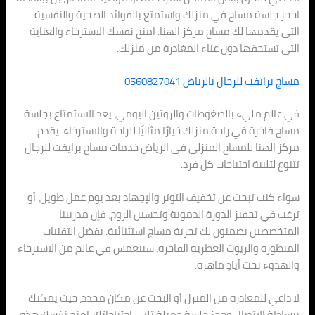
احجز جلسة مساج في منزلك واستمتع بالفوائد الصحية والنفسية
التي يقدمها لك مساج مركز الهنا. امنح نفسك الاسترخاء والعناية
التي تستحقها دون عناء المغادرة من منزلك.
مساج برايفت للرجال بالرياض 0560827041
في عالم مليء بالضغوطات والروتين اليومي، يعد الاستمتاع بجلسة
مساج فاخرة في راحة منزلك خيارًا مثاليًا للراحة والاسترخاء. يقدم
مركز الهنا للمساج المنزلي في الرياض خدمات مساج برايفت للرجال
تتنوع لتلبية احتياجات كل فرد.
سواء كنت تبحث عن تخفيف التوتر والإجهاد بعد يوم عمل طويل، أو
ترغب في تحفيز الدورة الدموية وتحسين الروح، فإن مدربينا
المتخصصين يضمنون لك تجربة مساج استثنائية. بفضل التقنيات
المتطورة والزيوت العطرية الفاخرة، ستنغمس في عالم من الاسترخاء
والهدوء تحت أيادٍ ماهرة.
لا داعي للمغادرة من المنزل أو البحث عن مكان محدد، حيث يمكنك
ببساطة الاتصال وحجز جلسة جميلة تلبي احتياجاتك. امنح نفسك هذه