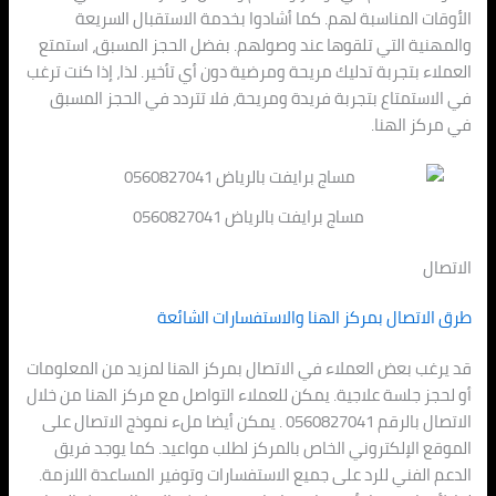
الأوقات المناسبة لهم. كما أشادوا بخدمة الاستقبال السريعة
والمهنية التي تلقوها عند وصولهم. بفضل الحجز المسبق، استمتع
العملاء بتجربة تدليك مريحة ومرضية دون أي تأخير. لذا، إذا كنت ترغب
في الاستمتاع بتجربة فريدة ومريحة، فلا تتردد في الحجز المسبق
في مركز الهنا.
مساج برايفت بالرياض 0560827041
الاتصال
طرق الاتصال بمركز الهنا والاستفسارات الشائعة
قد يرغب بعض العملاء في الاتصال بمركز الهنا لمزيد من المعلومات
أو لحجز جلسة علاجية. يمكن للعملاء التواصل مع مركز الهنا من خلال
الاتصال بالرقم 0560827041 . يمكن أيضا ملء نموذج الاتصال على
الموقع الإلكتروني الخاص بالمركز لطلب مواعيد. كما يوجد فريق
الدعم الفني للرد على جميع الاستفسارات وتوفير المساعدة اللازمة.