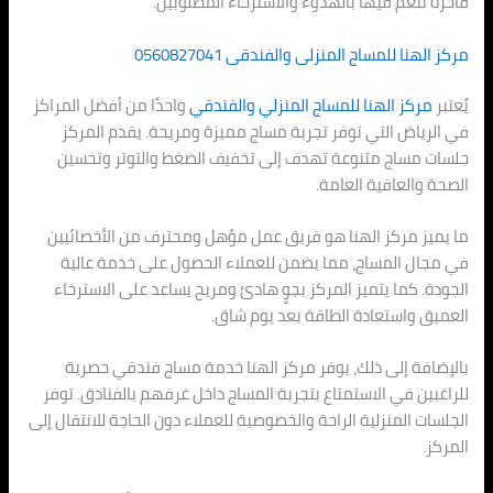
فاخرة تنعم فيها بالهدوء والاسترخاء المطلوبين.
مركز الهنا للمساج المنزلى والفندقى 0560827041
يُعتبر
مركز الهنا للمساج المنزلي والفندقي
واحدًا من أفضل المراكز
في الرياض التي توفر تجربة مساج مميزة ومريحة. يقدم المركز
جلسات مساج متنوعة تهدف إلى تخفيف الضغط والتوتر وتحسين
الصحة والعافية العامة.
ما يميز مركز الهنا هو فريق عمل مؤهل ومحترف من الأخصائيين
في مجال المساج، مما يضمن للعملاء الحصول على خدمة عالية
الجودة. كما يتميز المركز بجوٍ هادئ ومريح يساعد على الاسترخاء
العميق واستعادة الطاقة بعد يوم شاق.
بالإضافة إلى ذلك، يوفر مركز الهنا خدمة مساج فندقي حصرية
للراغبين في الاستمتاع بتجربة المساج داخل غرفهم بالفنادق. توفر
الجلسات المنزلية الراحة والخصوصية للعملاء دون الحاجة للانتقال إلى
المركز.