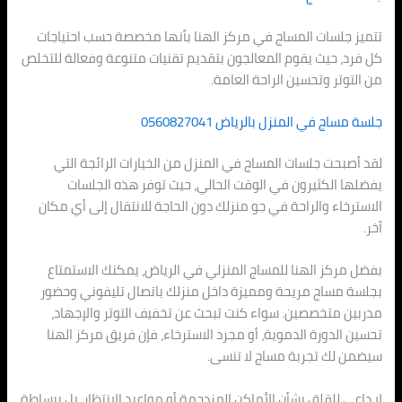
تتميز جلسات المساج في مركز الهنا بأنها مخصصة حسب احتياجات
كل فرد، حيث يقوم المعالجون بتقديم تقنيات متنوعة وفعالة للتخلص
من التوتر وتحسين الراحة العامة.
جلسة مساج في المنزل بالرياض 0560827041
لقد أصبحت جلسات المساج في المنزل من الخيارات الرائجة التي
يفضلها الكثيرون في الوقت الحالي، حيث توفر هذه الجلسات
الاسترخاء والراحة في جو منزلك دون الحاجة للانتقال إلى أي مكان
آخر.
بفضل مركز الهنا للمساج المنزلي في الرياض، يمكنك الاستمتاع
بجلسة مساج مريحة ومميزة داخل منزلك باتصال تليفوني وحضور
مدربين متخصصين. سواء كنت تبحث عن تخفيف التوتر والإجهاد،
تحسين الدورة الدموية، أو مجرد الاسترخاء، فإن فريق مركز الهنا
سيضمن لك تجربة مساج لا تنسى.
لا داعي للقلق بشأن الأماكن المزدحمة أو مواعيد الانتظار، بل ببساطة