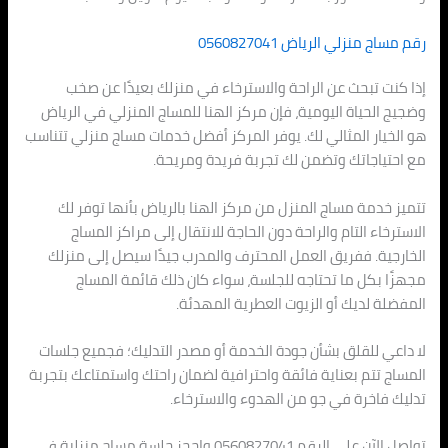
رقم مساج منزلي الرياض 0560827041
إذا كنت تبحث عن الراحة والاسترخاء في منزلك بعيدًا عن صخب
وضجيج الحياة اليومية، فإن مركز الهنا للمساج المنزلي في الرياض
هو الخيار المثالي لك. يوفر المركز أفضل خدمات مساج منزلي تتناسب
مع احتياجاتك وتضمن لك تجربة فريدة ومريحة.
تتميز خدمة مساج المنزل من مركز الهنا بالرياض بأنها توفر لك
الاسترخاء التام والراحة دون الحاجة للانتقال إلى مراكز المساج
الخارجية. ففريق العمل المحترف والمدرب جيدًا سيصل إلى منزلك
مجهزًا بكل ما تحتاجه للجلسة، سواء كان ذلك قائمة المساج
المفضلة لديك أو الزيوت العطرية المهدئة.
لا داعي للقلق بشأن جودة الخدمة أو مصدر التدليك؛ فجميع جلسات
المساج تتم بعناية فائقة واحترافية لضمان راحتك واستمتاعك بتجربة
تدليك فاخرة في جو من الهدوء والاسترخاء.
تواصل الآن على الرقم 0560827041 واحجز جلسة مساج منزلية في