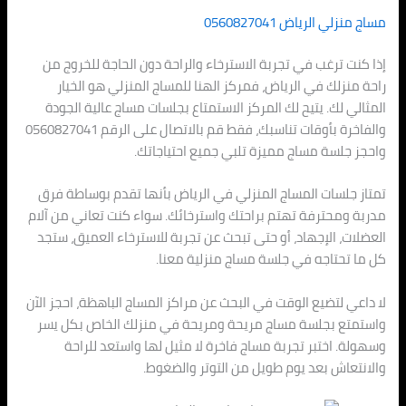
مساج منزلي الرياض 0560827041
إذا كنت ترغب في تجربة الاسترخاء والراحة دون الحاجة للخروج من
راحة منزلك في الرياض، فمركز الهنا للمساج المنزلي هو الخيار
المثالي لك. يتيح لك المركز الاستمتاع بجلسات مساج عالية الجودة
والفاخرة بأوقات تناسبك، فقط قم بالاتصال على الرقم 0560827041
واحجز جلسة مساج مميزة تلبي جميع احتياجاتك.
تمتاز جلسات المساج المنزلي في الرياض بأنها تقدم بوساطة فرق
مدربة ومحترفة تهتم براحتك واسترخائك. سواء كنت تعاني من آلام
العضلات، الإجهاد، أو حتى تبحث عن تجربة للاسترخاء العميق، ستجد
كل ما تحتاجه في جلسة مساج منزلية معنا.
لا داعي لتضيع الوقت في البحث عن مراكز المساج الباهظة، احجز الآن
واستمتع بجلسة مساج مريحة ومريحة في منزلك الخاص بكل يسر
وسهولة. اختبر تجربة مساج فاخرة لا مثيل لها واستعد للراحة
والانتعاش بعد يوم طويل من التوتر والضغوط.