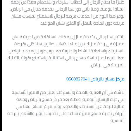
كثيرًا ما يحتاج الرجال إلى لحظات استرخاء واستجمام بعيدًا عن زحمة
الحياة اليومية، وهنا يأتي دور سبا الرجالي بخدمة منازل في الرياض.
يوفر هذا النوع من الخدمات فرصة للرجال للاستمتاع بجلسات مساج
مريحة دون الحاجة للتنقل أو القلق بشأن المواعيد.
باختيار سبا رجالي بخدمة منازل، يمكنك الاستفادة من تجربة مساج
مميزة في راحة منزلك دون عناء الذهاب لصالون. ستحظى بفرصة
للاسترخاء واستعادة النشاط والحيوية بعد يوم طويل ومجهد. تواصل
معنا اليوم لحجز جلسة مساج رجالي استثنائية واستمتع بفوائد التدليك
المريحة في الرياض.
مركز مساج بالرياض 0560827041
لا شك في أن العناية بالصحة والاسترخاء تعتبر من الأمور الأساسية
في حياة الإنسان اليومية، ولذلك يعد مركز مساج بالرياض وجهة
مثالية للبحث عن الاسترخاء والهدوء. يوفر مركز مساج الهنا في
الرياض تجربة مساج مميزة تساعد على تخفيف التوتر والشعور بالراحة
النفسية.