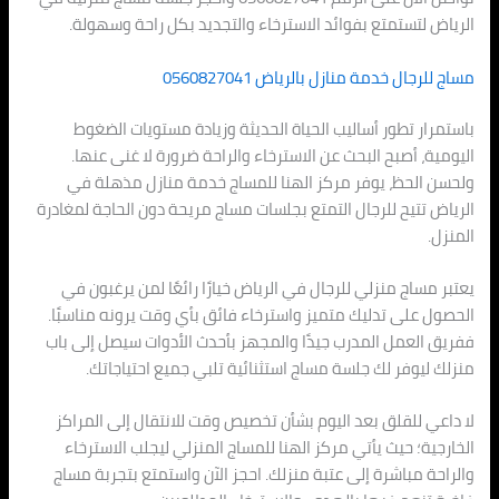
الرياض لتستمتع بفوائد الاسترخاء والتجديد بكل راحة وسهولة.
مساج للرجال خدمة منازل بالرياض 0560827041
باستمرار تطور أساليب الحياة الحديثة وزيادة مستويات الضغوط
اليومية، أصبح البحث عن الاسترخاء والراحة ضرورة لا غنى عنها.
ولحسن الحظ، يوفر مركز الهنا للمساج خدمة منازل مذهلة في
الرياض تتيح للرجال التمتع بجلسات مساج مريحة دون الحاجة لمغادرة
المنزل.
يعتبر مساج منزلي للرجال في الرياض خيارًا رائعًا لمن يرغبون في
الحصول على تدليك متميز واسترخاء فائق بأي وقت يرونه مناسبًا.
ففريق العمل المدرب جيدًا والمجهز بأحدث الأدوات سيصل إلى باب
منزلك ليوفر لك جلسة مساج استثنائية تلبي جميع احتياجاتك.
لا داعي للقلق بعد اليوم بشأن تخصيص وقت للانتقال إلى المراكز
الخارجية؛ حيث يأتي مركز الهنا للمساج المنزلي ليجلب الاسترخاء
والراحة مباشرة إلى عتبة منزلك. احجز الآن واستمتع بتجربة مساج