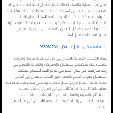
تمزج بين المهارة والاهتمام بالتفاصيل لضمان تلبية احتياجات كل زائر.
مع جو هادئ يساعد على تهدئة الأعصاب واستعادة النشاط، ستغمرك
الأجواء المريحة فور دخولك المركز. يقدم الهنا للمساج تقنيات
متنوعة تتناسب مع احتياجات كل فرد، سواء كنت بحاجة لتخفيف التوتر
أو تنشيط الجسم والعقل. احجزي جلسة مساج اليوم واستمتعي
بتجربة استرخاء لا مثيل لها.
جلسة مساج في المنزل بالرياض 0560827041
تقدم الجلسات المنزلية للمساج في الرياض تجربة فريدة ومريحة
للعملاء حيث يمكنهم الاستمتاع بالاسترخاء والعناية بالجسم في
راحة منازلهم. من خلال الحجز في مركز الهنا للمساج، يمكنك
الاستمتاع بفوائد العلاج بالمساج دون الحاجة للانتقال إلى أماكن
بعيدة. يتميز المركز بفريق عمل محترف ومهني يهتم بتقديم خدمة
مساج عالية الجودة. تجربة المساج في المنزل تضمن للعملاء
الاستمتاع بالهدوء والاسترخاء دون القلق بشأن الانتقالات أو
المواعيد. احجز الآن واستمتع بفوائد العلاج بالمساج في منزلك في
الرياض.