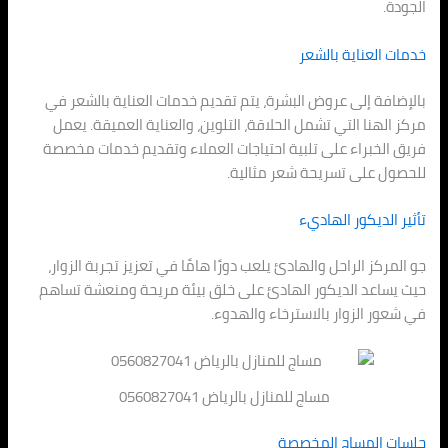
الجودة.
خدمات العناية بالشعر
بالإضافة إلى عروض البشرة، يتم تقديم خدمات العناية بالشعر في
مركز الهنا التي تشمل الحلاقة، التلوين، والعناية العميقة. يعمل
فريق الخبراء على تلبية احتياجات العملاء وتقديم خدمات مخصصة
للحصول على تسريحة شعر مثالية.
تأثير الديكور الهاديء
جو المركز الراحل والهادئ يلعب دورًا هامًا في تعزيز تجربة الزوار،
حيث يساعد الديكور الهادئ على خلق بيئة مريحة ومنعشة تساهم
في شعور الزوار بالاسترخاء والهدوء.
مساج للمنازل بالرياض 0560827041
جلسات المساج المخصصة