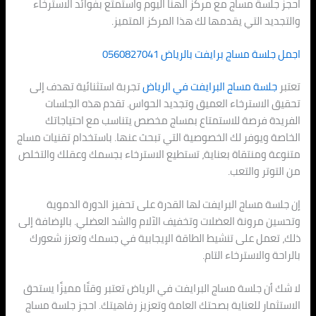
احجز جلسة مساج مع مركز الهنا اليوم واستمتع بفوائد الاسترخاء
والتجديد التي يقدمها لك هذا المركز المتميز.
اجمل جلسة مساج برايفت بالرياض 0560827041
تعتبر
جلسة مساج البرايفت في الرياض
تجربة استثنائية تهدف إلى
تحقيق الاسترخاء العميق وتجديد الحواس. تقدم هذه الجلسات
الفريدة فرصة للاستمتاع بمساج مخصص يتناسب مع احتياجاتك
الخاصة ويوفر لك الخصوصية التي تبحث عنها. باستخدام تقنيات مساج
متنوعة ومنتقاة بعناية، تستطيع الاسترخاء بجسمك وعقلك والتخلص
من التوتر والتعب.
إن جلسة مساج البرايفت لها القدرة على تحفيز الدورة الدموية
وتحسين مرونة العضلات وتخفيف الآلام والشد العضلي. بالإضافة إلى
ذلك، تعمل على تنشيط الطاقة الإيجابية في جسمك وتعزز شعورك
بالراحة والاسترخاء التام.
لا شك أن جلسة مساج البرايفت في الرياض تعتبر وقتًا مميزًا يستحق
الاستثمار للعناية بصحتك العامة وتعزيز رفاهيتك. احجز جلسة مساج