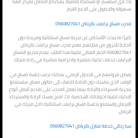
لذا، لأي استفسار أو مساعدة إضافية، يمكنكم الاتصال بمركز الهنا
بسهولة والحصول على الدعم اللازم.
مدرب مساج برايفت بالرياض 0560827041
كثيرًا ما يبحث الأشخاص عن تجربة مساج استثنائية ومريحة دون
الحاجة للخروج من منازلهم. يعتبر مدرب مساج برايفت بالرياض
0560827041 الخيار المثالي لتلبية هذا الطلب. يقدم مدربو المساج
البرايفت خدمات تدليك متميزة واحترافية مباشرة في راحة منزلك.
بفضل مرونتهم في الجدول الزمني، يمكنك ترتيب جلسة مساج في
الوقت الذي يناسبك دون الحاجة للذهاب إلى صالون مساج. ستستمتع
بتجربة الاسترخاء والراحة بينما يعمل المدرب على تقديم أفضل أنواع
التدليك لتلبية احتياجاتك الشخصية. لذا، امنح نفسك الراحة والاسترخاء
اللازمان واستمتع بجلسة مساج برايفت استثنائية داخل منزلك في
الرياض.
سبا رجالي خدمة منازل بالرياض 0560827041