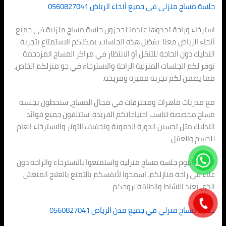
جلسة مساج منزلي في جميع أنحاء الرياض 0560827041
استرخاء وراحة تجدوها عندما تحجزون جلسة مساج منزلية في جميع
أنحاء الرياض معنا. بفضل هذه الجلسات، يمكنكم الاستمتاع بتجربة
التدليك دون الحاجة للتنقل أو الانتظار في مراكز المساج المزدحمة.
توفر لكم الجلسات المنزلية الراحة والاسترخاء في جو منزلكم الخاص،
مما يضمن لكم تجربة مميزة ومريحة.
مع مدربات ماهرات ومحترفات في مجال المساج، ستحظون بجلسة
مساج مخصصة تناسب احتياجاتكم الفريدة. ستتلقون جميع فوائد
التدليك مثل تحسين الدورة الدموية وتخفيف التوتر والاسترخاء العام
للجسم والعقل.
احجزوا اليوم جلسة مساج منزلية واستمتعوا بالاسترخاء والراحة دون
عناء في راحة منازلكم. اسمحوا لأنفسكم بالتمتع بالعلاج المنعش
الذي يعيد النشاط والطاقة لروحكم.
جلسة مساج منزلي في جميع مدن الرياض 0560827041