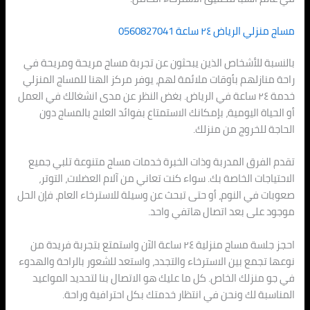
مساج منزلي الرياض ٢٤ ساعة 0560827041
بالنسبة للأشخاص الذين يبحثون عن تجربة مساج مريحة ومريحة في
راحة منازلهم بأوقات ملائمة لهم، يوفر مركز الهنا للمساج المنزلي
خدمة ٢٤ ساعة في الرياض. بغض النظر عن مدى انشغالك في العمل
أو الحياة اليومية، بإمكانك الاستمتاع بفوائد العلاج بالمساج دون
الحاجة للخروج من منزلك.
تقدم الفرق المدربة وذات الخبرة خدمات مساج متنوعة تلبي جميع
الاحتياجات الخاصة بك. سواء كنت تعاني من آلام العضلات، التوتر،
صعوبات في النوم، أو حتى تبحث عن وسيلة للاسترخاء العام، فإن الحل
موجود على بعد اتصال هاتفي واحد.
احجز جلسة مساج منزلية ٢٤ ساعة الآن واستمتع بتجربة فريدة من
نوعها تجمع بين الاسترخاء والتجدد، واستعد للشعور بالراحة والهدوء
في جو منزلك الخاص. كل ما عليك هو الاتصال بنا لتحديد المواعيد
المناسبة لك ونحن في انتظار خدمتك بكل احترافية وراحة.