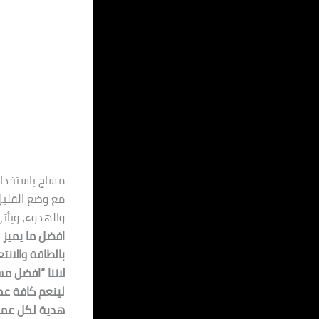
مساج باستخدام
مع وضع القليل
والهدوء، ويأت
افضل ما يميز 
بالطاقة والانت
لاننا “افضل م
لينعم كافة عم
هدية لكل عميل