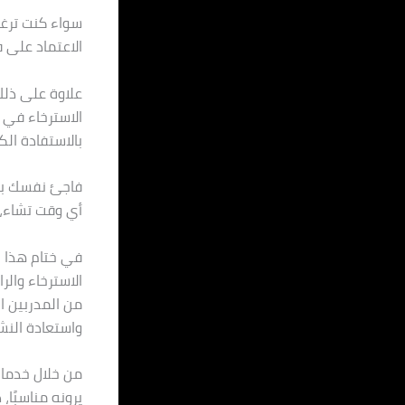
سواء كنت ترغب
الاعتماد على فريق مساج الريا
علاوة على ذلك
الاسترخاء في 
بالاستفادة ال
أي وقت تشاء، ا
في ختام هذا ا
الاسترخاء والر
من المدربين ا
واستعادة النش
من خلال خدمات
يرونه مناسبًا، 