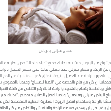
مساج منزلي بالرياض
 أنواع من الزيوت، حيث يتم تدليك جميع أجزاء جلد الشخص، بطريقة ال
 من الزيت، و مساج منزلي جدة يعطي بذلك حتي يشعر العميل بالراحة 
ي الشعور بالراحة عند العميل، نتيجة لتدفق كميات مناسبة من الدم لل
خدماتنا ان كل من قام بالخدمة في “الهنا للمساج” وعندنا بالخصوص ي
عاش وبالجلسة يتمتع بالهدوء والراحة لذلك يتم التخلص من كافة الاعب
ساج الرياض منزلي وفندقي” ولدينا افضل الكباتن متخصص “تدليك منزل
لائنا بالراحة باستخدام افضل الزيوت العطرية الاصليه المخصصة لكل 
 يرغب فى ان يهدى جسمه الراحة والانتعاش والتخلص من كل الطاقا