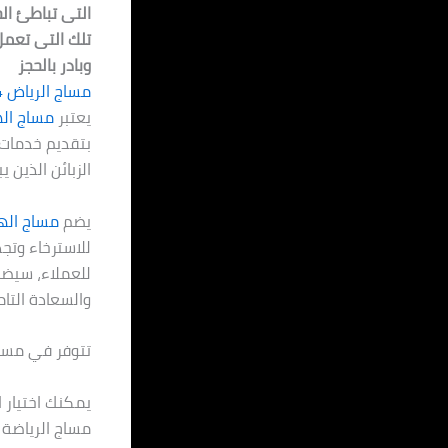
التى تباطئ الح
تلك التى تعمل
وبادر بالحجز
مساج الرياض 24 ساعة
يعتبر
مساج اله
بتقديم خدمات ا
الزبائن الذين 
يضم
مساج الهن
للاسترخاء وتج
للعملاء، سيضم
والسعادة التام
تتوفر في مساج
يمكنك اختيار ا
مساج الرياضة 