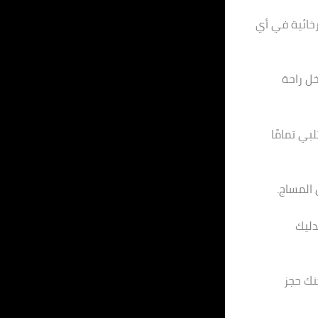
رخائية في أي
داخل راحة
بي تمامًا
 المساج.
دليك
كنك حجز