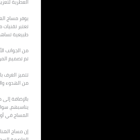
العطرية لتعزيز
يوفر مساج الهن
تعتبر تقنيات 
طبيعية تساهم 
من الجوانب ال
تم تصميم المر
تتميز الغرف ب
من الهدوء وال
بالإضافة إلى 
يناسبهم، سواء 
المساج في أوق
العاصمة السع