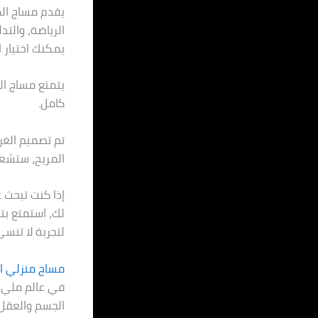
يقدم مساج اله
الرياضة، والتد
يمكنك اختيار 
يتمتع مساج ال
كامل.
تم تصميم الغر
المريح، ستشعر
إذا كنت تبحث 
لك، استمتع بت
لتجربة لا تنسى
مساج منزلي الرياض
في عالم مليء ب
الجسم والعقل.