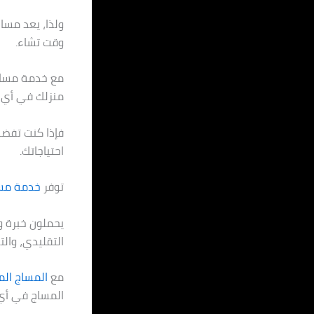
ولذا، يعد مساج
وقت تشاء.
منزلك في أي 
فإذا كنت تفضل
احتياجاتك.
توفر
خدمة مساج ا
يحملون خبرة و
التقليدي، والت
مع
المساج المنزلي
المساج في أي