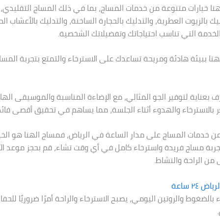
نا خيارات متنوعة من خدمات المساج، بما في ذلك المساج التقليدي،
ليك بالزيوت العطرية، والتدليك بالحجارة الساخنة، والتدليك بالأعشاب الط
الخدمة التي تناسب احتياجاتك وتفضيلاتك الشخصية.
هنا ببيئة هادئة ومريحة تساعدك على الاسترخاء والتمتع بتجربة المس
ف بعناية لتوفير الجو المثالي، مع الإضاءة المناسبة والموسيقى الها
 بالاسترخاء والهدوء أثناء الجلسة، مما يساهم في تحقيق أقصى فائدة
عن خدمات المساج على مدار الساعة في الرياض، فمساج الهنا هو الخيا
جربة مساج فريدة واسترخاء كامل في أي وقت تشاء، قم بحجز موعد ال
 من الراحة والنشاط.
 ٢٤ ساعة
الضغوط والروتين اليومي، يصبح الاسترخاء والراحة أمرًا ضروريًا للح