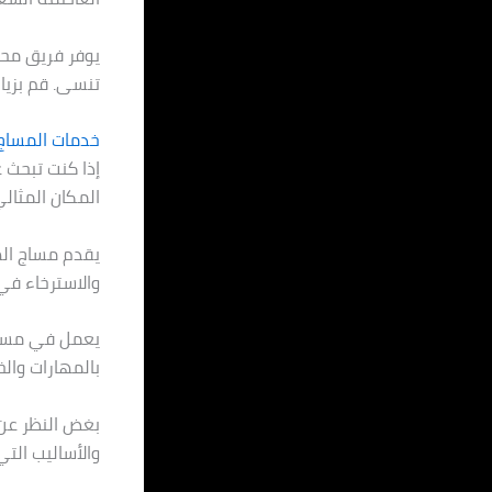
يوفر فريق محت
تنسى. قم بزيار
خدمات المساج 
إذا كنت تبحث 
المكان المثالي
يقدم مساج اله
والاسترخاء في
يعمل في مساج
بالمهارات والخ
بغض النظر عن 
والأساليب التي