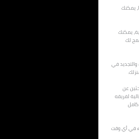
، يمكنك
ية، يمكنك
سمح لك
سترخاء والتجديد في
نزلك.
حثين عن
الية لفريقه
 كامل
اء في أي وقت