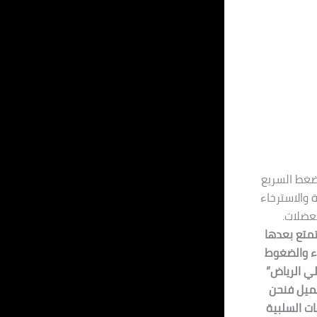
ضغط السريع
والاسترخاء
عضلات.
تمتع بعدها
اء والضغوط
ي الرياض”
عميل فنحن
ت السلبية