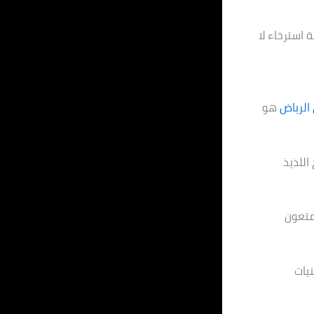
استرخاء لا
الرياض
هو
اللذيذ
متعون
يات