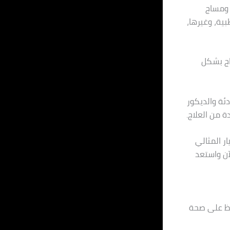
 ومساج
بية، وغيرها،
اج بشكل
دئة والديكور
 من العلاج.
ر المثالي
آن واستعد
فاظ على صحة