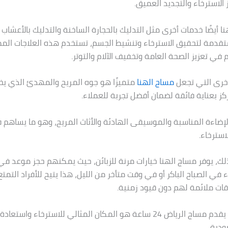
 الاسترخاء والتجديد العميق.
ا أيضًا خدمات أخرى مثل التدليك بالحجارة الساخنة والتدليك بالأعشاب 
متقدمة لتحقيق الاسترخاء وتنشيط الجسم، تستخدم هذه العلاجات المم
في تعزيز الصحة العامة وتخفيف الآلام والتوتر.
أخرى التي تجعل
مساج الهنا
متميزًا هو جوه المريح والمهدئ الذي يخلق
كز بعناية فائقة لضمان أفضل تجربة للعملاء.
الإضاءة المناسبة والموسيقى الهادئة والأثاث المريح، وهو ما يساهم
استرخاء.
ذلك، يوفر مساج الهنا خيارات مرنة للزبائن، حيث يمكنهم حجز موعد ف
في الصباح الباكر أو في وقت متأخر من الليل، هذا يتيح للأفراد التمت
ات ملائمة لهم دون قيود زمنية.
إن مساج الهنا يقدم مساج الرياض 24 ساعة هو المكان المثالي للاسترخاء و
ودية.