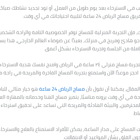
 في الاسترخاء بعد يوم طويل من العمل، أو تود تجديد نشاطك صباحًا
ض 24 ساعة لتلبية احتياجاتك في أي وقت.
، فإن التجربة المنزلية للمساج توفر الخصوصية التامة والراحة الشخص
جو هادئ ومريح في منزلك، بعيدًا عن ضوضاء العالم الخارجي، هذا ي
كاملة من الجلسة وتجربة الاسترخاء بشكل أعمق.
فاجئ نفسك بتجربة مساج منزلي ٢٤ ساعة في الرياض وامنح نفسك هدية الا
حجز موعدًا الآن واستمتع بتجربة المساج الفاخرة والمريحة في راحة م
لمقال، يمكننا أن نقول بأن
مساج الرياض 24 ساعة
هو خيار مثالي للبا
احة في أي وقت يرونه مناسبًا، يتميز مساج الهنا وخدماته بالمهارة الع
لمحترفين، والبيئة الهادئة والمريحة التي تساعد على تحقيق استرخاء
اط.
 المساج على مدار الساعة، يمكن للأفراد الاستمتاع بالعلاج والاسترخ
دون القلق بشأن المواعيد أو الانتقالات.