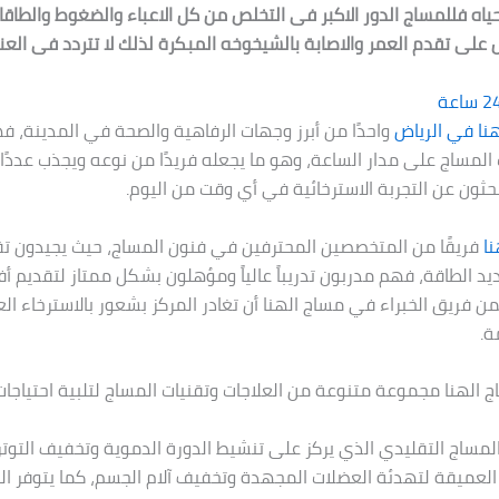
ياه فللمساج الدور الاكبر فى التخلص من كل الاعباء والضغوط والطاقا
 على تقدم العمر والاصابة بالشيخوخه المبكرة لذلك لا تتردد فى الع
نا في الرياض
واحدًا من أبرز وجهات الرفاهية والصحة في المدينة، فه
لمساج على مدار الساعة، وهو ما يجعله فريدًا من نوعه ويجذب عددًا ك
يبحثون عن التجربة الاسترخائية في أي وقت من اليوم.
ا
فريقًا من المتخصصين المحترفين في فنون المساج، حيث يجيدون ت
ديد الطاقة، فهم مدربون تدريباً عالياً ومؤهلون بشكل ممتاز لتقديم 
ن فريق الخبراء في مساج الهنا أن تغادر المركز بشعور بالاسترخاء ال
ة.
 الهنا مجموعة متنوعة من العلاجات وتقنيات المساج لتلبية احتياج
لمساج التقليدي الذي يركز على تنشيط الدورة الدموية وتخفيف التوتر،
العميقة لتهدئة العضلات المجهدة وتخفيف آلام الجسم، كما يتوفر ال