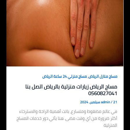
,
مساج منازل الرياض
مساج منزلي 24 ساعة الرياض
مساج الرياض زيارات منزلية بالرياض اتصل بنا
0560827041
21 سبتمبر، 2024
/
admin
في عالم مضغوط ومتسارع، باتت أهمية الراحة والاسترخاء
أكثر ضرورة من أي وقت مضى. هنا يأتي دور خدمات المساج
المنزلية