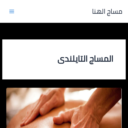
خطي
مساج الهنا
لى
لمحتوى
المساج التايلندى