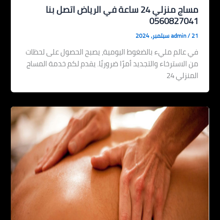
مساج منزلي 24 ساعة في الرياض اتصل بنا
0560827041
21 سبتمبر، 2024
/
admin
في عالم مليء بالضغوط اليومية، يصبح الحصول على لحظات
من الاسترخاء والتجديد أمرًا ضروريًا. يقدم لكم خدمة المساج
المنزلي 24