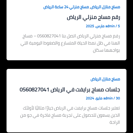
,
مساج منازل الرياض
مساج منزلي 24 ساعة الرياض
رقم مساج منزلي الرياض
5 مارس، 2025
/
admin
رقم مساج منزلي الرياض اتصل بنا 0560827041 – مساج
الهنا في ظل نمط الحياة المتسارع والضغوط اليومية التي
يواجهها سكان
مساج منازل الرياض
جلسات مساج برايفت في الرياض 0560827041
30 مايو، 2024
/
admin
تعتبر جلسات مساج برايفت في الرياض خيارًا مثاليًا لأولئك
الذين يسعون للحصول على تجربة مساج فاخرة في جو من
الراحة