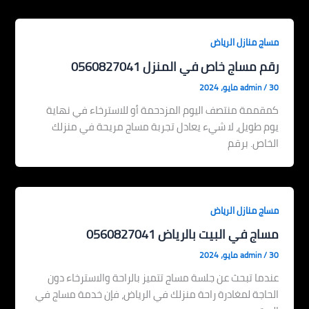
مساج منازل الرياض
رقم مساج خاص في المنزل 0560827041
30 مايو، 2024
/
admin
كمقممة منتصف اليوم المزدحمة أو للاسترخاء في نهاية
يوم طويل، لا شيء يعادل تجربة مساج مريحة في منزلك
الخاص. برقم
مساج منازل الرياض
مساج في البيت بالرياض 0560827041
30 مايو، 2024
/
admin
عندما تبحث عن جلسة مساج تتميز بالراحة والاسترخاء دون
الحاجة لمغادرة راحة منزلك في الرياض، فإن خدمة مساج في