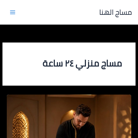
خطي
مساج الهنا
لى
لمحتوى
مساج منزلي ٢٤ ساعة