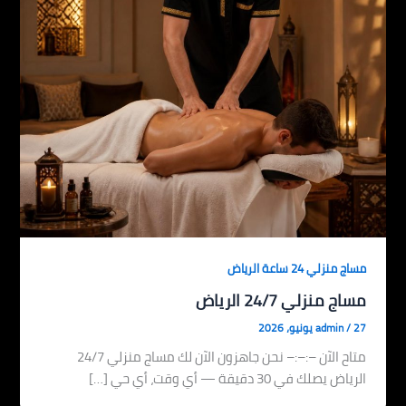
مساج منزلي 24 ساعة الرياض
مساج منزلي 24/7 الرياض
27 يونيو، 2026
/
admin
متاح الآن –:–:– نحن جاهزون الآن لك مساج منزلي 24/7
الرياض يصلك في 30 دقيقة — أي وقت، أي حي […]