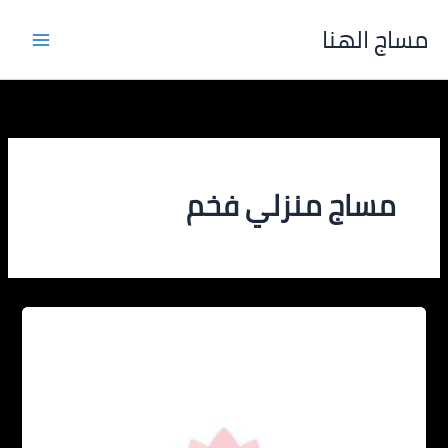
خطي
مساج الهنا
لى
لمحتوى
مساج منزلي فخم