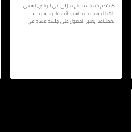
كمقدم خدمات مساج منزلي في الرياض، تسعى
الهنا لتوفير تجربة استرخائية فاخرة ومريحة
لعملائها. يعتبر الحصول على جلسة مساج في