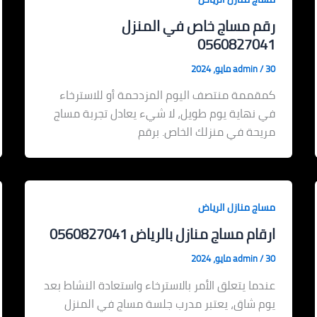
رقم مساج خاص في المنزل
0560827041
30 مايو، 2024
/
admin
كمقممة منتصف اليوم المزدحمة أو للاسترخاء
في نهاية يوم طويل، لا شيء يعادل تجربة مساج
مريحة في منزلك الخاص. برقم
مساج منازل الرياض
ارقام مساج منازل بالرياض 0560827041
30 مايو، 2024
/
admin
عندما يتعلق الأمر بالاسترخاء واستعادة النشاط بعد
يوم شاق، يعتبر مدرب جلسة مساج في المنزل