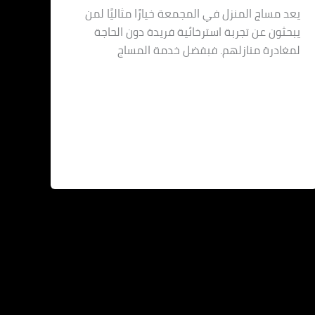
يعد مساج المنزل في المجمعة خيارًا مثاليًا لمن
يبحثون عن تجربة استرخائية فريدة دون الحاجة
لمغادرة منازلهم. فبفضل خدمة المساج