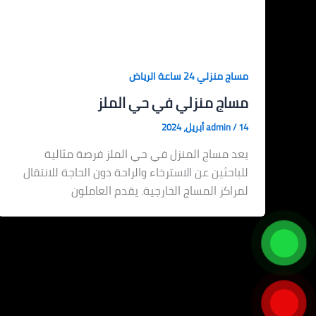
مساج منزلي 24 ساعة الرياض
مساج منزلي في حي الملز
14 أبريل، 2024
/
admin
يعد مساج المنزل في حي الملز فرصة مثالية
للباحثين عن الاسترخاء والراحة دون الحاجة للانتقال
لمراكز المساج الخارجية. يقدم العاملون