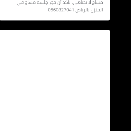
مساج لا تُضاهى، تأكد أن حجز جلسة مساج في
المنزل بالرياض 0560827041