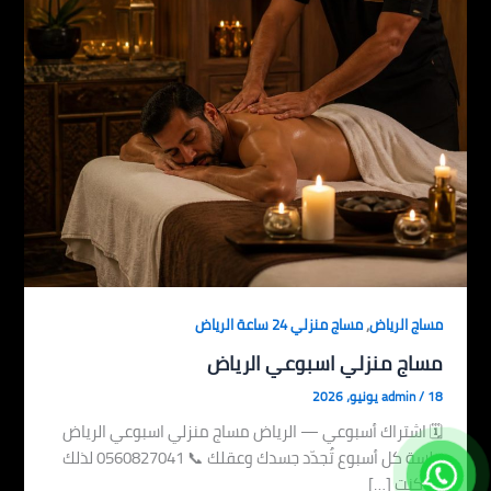
,
مساج الرياض
مساج منزلي 24 ساعة الرياض
مساج منزلي اسبوعي الرياض
18 يونيو، 2026
/
admin
🗓 اشتراك أسبوعي — الرياض مساج منزلي اسبوعي الرياض
جلسة كل أسبوع تُجدّد جسدك وعقلك 📞 0560827041 لذلك
إذا كنت […]