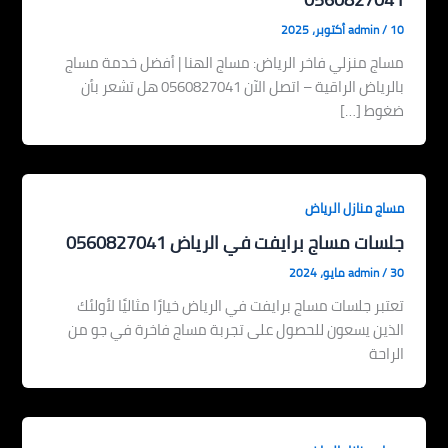
10 أكتوبر، 2025
/
admin
مساج منزلي فاخر الرياض: مساج الهنا | أفضل خدمة مساج
بالرياض الراقية – اتصل الآن 0560827041 هل تشعر بأن
ضغوط […]
مساج منازل الرياض
جلسات مساج برايفت في الرياض 0560827041
30 مايو، 2024
/
admin
تعتبر جلسات مساج برايفت في الرياض خيارًا مثاليًا لأولئك
الذين يسعون للحصول على تجربة مساج فاخرة في جو من
الراحة