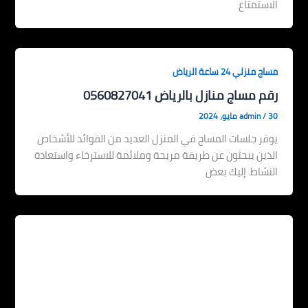
الاستمتاع
مساج منزلي 24 ساعة الرياض
رقم مساج منازل بالرياض 0560827041
30 مايو، 2024
/
admin
يوفر جلسات المساج في المنزل العديد من الفوائد للأشخاص
الذين يبحثون عن طريقة مريحة وملائمة للاسترخاء واستعادة
النشاط. إليك بعض