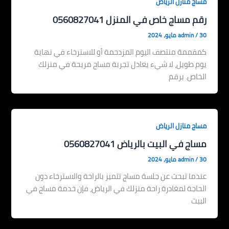
مساج منازل الرياض
رقم مساج خاص في المنزل 0560827041
30 مايو، 2024
/
admin
كمقممة منتصف اليوم المزدحمة أو للاسترخاء في نهاية
يوم طويل، لا شيء يعادل تجربة مساج مريحة في منزلك
الخاص. برقم
مساج منازل الرياض
مساج في البيت بالرياض 0560827041
30 مايو، 2024
/
admin
عندما تبحث عن جلسة مساج تتميز بالراحة والاسترخاء دون
الحاجة لمغادرة راحة منزلك في الرياض، فإن خدمة مساج في
البيت