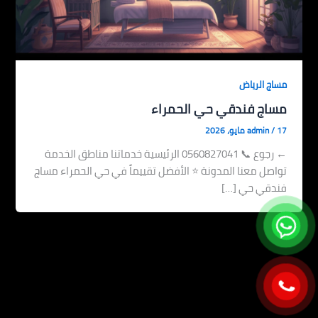
مساج الرياض
مساج فندقي حي الحمراء
17 مايو، 2026
/
admin
← رجوع 📞 0560827041 الرئيسية خدماتنا مناطق الخدمة
تواصل معنا المدونة ⭐ الأفضل تقييماً في حي الحمراء مساج
فندقي حي […]