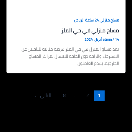
مساج منزلي 24 ساعة الرياض
مساج منزلي في حي الملز
14 أبريل، 2024
/
admin
يعد مساج المنزل في حي الملز فرصة مثالية للباحثين عن
الاسترخاء والراحة دون الحاجة للانتقال لمراكز المساج
الخارجية. يقدم العاملون
1
2
…
8
التالي
←