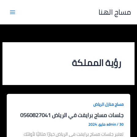
خطي
مساج الهنا
لى
لمحتوى
رؤية المملكة
مساج منازل الرياض
جلسات مساج برايفت في الرياض 0560827041
30 مايو، 2024
/
admin
تعتبر جلسات مساج برايفت في الرياض خيارًا مثاليًا لأولئك