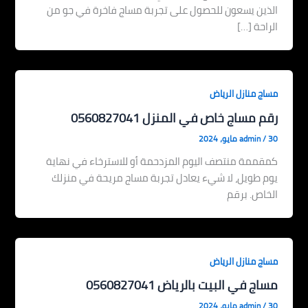
الذين يسعون للحصول على تجربة مساج فاخرة في جو من
الراحة […]
مساج منازل الرياض
رقم مساج خاص في المنزل 0560827041
30 مايو، 2024
/
admin
كمقممة منتصف اليوم المزدحمة أو للاسترخاء في نهاية
يوم طويل، لا شيء يعادل تجربة مساج مريحة في منزلك
الخاص. برقم
مساج منازل الرياض
مساج في البيت بالرياض 0560827041
30 مايو، 2024
/
admin