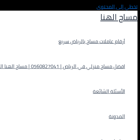
تخطي إلى المحتوى
مساج الهنا
أرقام عاملات مساج بالرياض سريع
افضل مساج منزلي في الرياض | 0560827041 | مساج الهنا الفاخر
الأسئلة الشائعة
المدونة