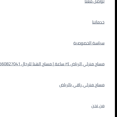
تواصل معنا
خدماتنا
سياسة الخصوصية
مساج منزلي الرياض ٢٤ ساعة | مساج الهنا للرجال 0560827041
مساج منزلي راقي بالرياض
من نحن